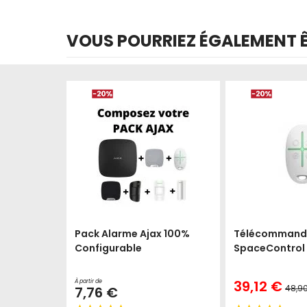
VOUS POURRIEZ ÉGALEMENT ÊT
Pack Alarme Ajax 100%
Télécommand
Configurable
SpaceControl
Prix
39,12 €
À partir de
48,9
7,76 €
Spécial
Prix
normal