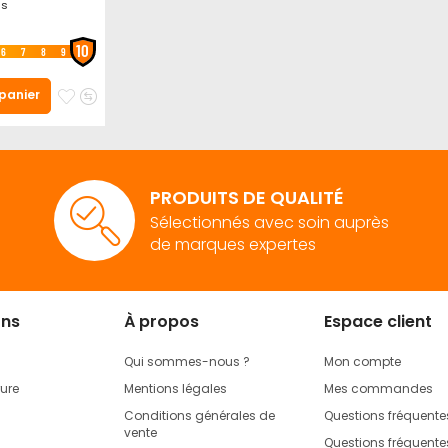
is
10
6
7
8
9
Ajouter
Ajouter
 panier
à
au
mes
comparateur
favoris
PRODUITS DE QUALITÉ
Sélectionnés avec soin auprès
de marques expertes
ons
À propos
Espace client
Qui sommes-nous ?
Mon compte
rure
Mentions légales
Mes commandes
Conditions générales de
Questions fréquente
vente
Questions fréquentes