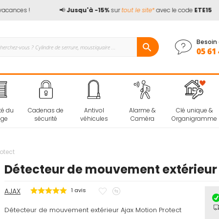
acances !
📢
Jusqu'à -15%
sur
tout le site*
avec le code
ETE15
Besoin 
05 61 
té du
Cadenas de
Antivol
Alarme &
Clé unique &
age
sécurité
véhicules
Caméra
Organigramme
otect
Détecteur de mouvement extérieur 
Ajouter
Ajouter
AJAX
1
avis
à
au
Détecteur de mouvement extérieur Ajax Motion Protect
mes
comparateur