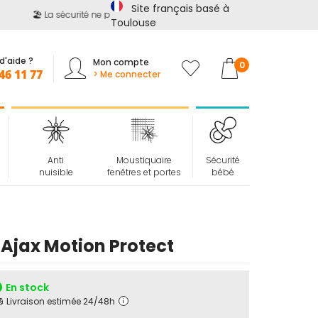
Site français basé à
🏖️ La sécurité ne prend pas de vacances !
📢
Jusqu'à -15%
Toulouse
d'aide ?
Mon compte
Mon panier
0
46 11 77
> Me connecter
Anti
Moustiquaire
Sécurité
nuisible
fenêtres et portes
bébé
Ajax Motion Protect
En stock
Livraison estimée 24/48h