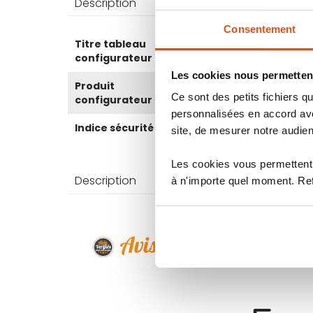
Description
Caractéri
Consentement
Plus
Titre tableau
Motion Protect Outdoor
d’information
configurateur
Les cookies nous permettent
Produit
Non
Ce sont des petits fichiers
configurateur
personnalisées en accord ave
Indice sécurité
10
site, de mesurer notre audien
Les cookies vous permettent 
Description
Caractéri
à n'importe quel moment. Refu