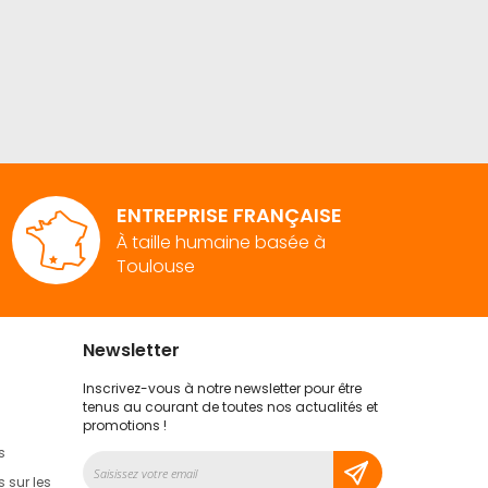
ENTREPRISE FRANÇAISE
À taille humaine basée à
Toulouse
Newsletter
Inscrivez-vous à notre newsletter pour être
tenus au courant de toutes nos actualités et
promotions !
s
Inscription
à
 sur les