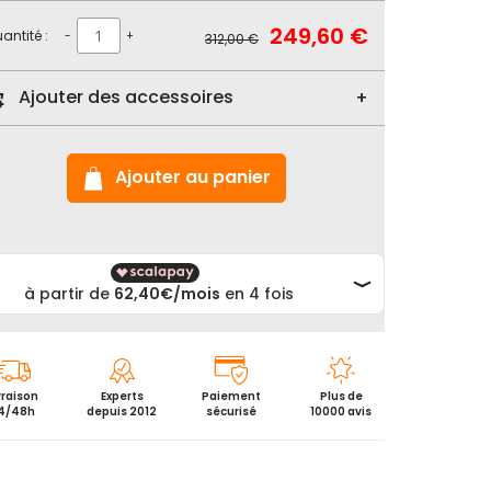
Prix
249,60 €
Prix
antité :
-
+
312,00 €
Spécial
normal
Ajouter des accessoires
Ajouter au panier
vraison
Experts
Paiement
Plus de
4/48h
depuis 2012
sécurisé
10000 avis