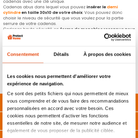
cadenas avec une clé unique.
Cadenas abus dans lequel vous pouvez
insérer le
demi
cylindre
en taille 30x10 de votre choix
. Vous pouvez donc
choisir le niveau de sécurité que vous voulez pour la partie
serrure de votre cadenas.
Cadenas haute sécurité en
forme de monobloc reconnue pour
sa très grande résistance
.
Anse et boitier du cadenas en acier trempé avec revêtement
Nano Protect pour une protection optimale contre la corrosion. Il
peut donc être utilisé en extérieur comme en intérieur.
Consentement
Détails
À propos des cookies
Modèle recommandé
pour la protection des objets de grande
valeur
.
Le cylindre 30x10 (non fourni) est simple à greffer au cadenas.
Explication détaillée en description.
Les cookies nous permettent d'améliorer votre
expérience de navigation.
Cadenas fourni sans le demi-cylindre et donc sans clé.
Ce sont des petits fichiers qui nous permettent de mieux
vous comprendre et de vous faire des recommandations
Description
personnalisées en accord avec votre besoin. Ces
cookies nous permettent d'activer les fonctions
Caractéristiques
essentielles de notre site, de mesurer notre audience et
également de vous proposer de la publicité ciblée.