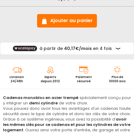
en
acier
trempé
93RK
Ajouter au panier
spécial
demi
cylindre
Livraison
Experts
Paiement
Plus de
24/48h
depuis 2012
sécurisé
10000 avis
Cadenas monobloc en acier trempé
spécialement conçu pour
y intégrer un
demi cylindre
de votre choix.
Vous pouvez donc avoir tous les avantages d’un cadenas haute
sécurité avec le type de cylindre et donc les clés de votre choix.
Grâce à ce système ingénieux, vous avez la possibilité d’
avoir
les mêmes clés pour ce cadenas et pour les cylindres de votre
logement
. Ouvrez ainsi votre porte d’entrée, de garage et votre