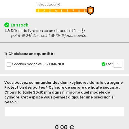
Passer
Indice de sécurité :
10
au
1
2
3
4
5
6
7
8
9
début
de
En stock
la
Délais de livraison selon disponibilités :
Galerie
point 🟢 24/48h ; point 🟠 10-15 jours ouvrés.
d’images
1/ Choisissez une quantité :
Cadenas monobloc 93RK
160,70 €
Qté :
Vous pouvez commander des demi-cylindres dans la catégorie :
Protection des portes > Cylindre de serrure de haute sécurité ;
Choisir la taille 30x10 mm dans n'importe quel modèle de
cylindre. Cet espace vous permet d'ajouter une précision si
besoin :
En
stock
Cadenas
0,00 €
monobloc