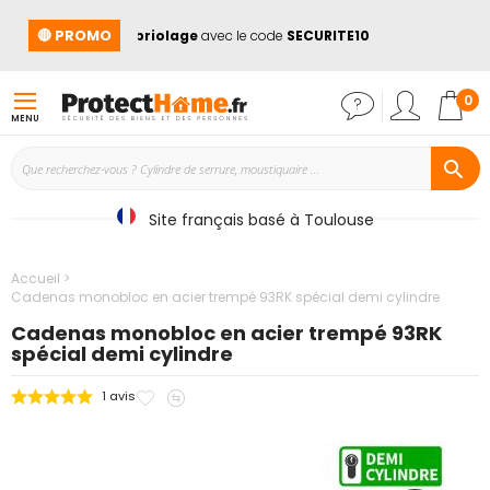
🔴 PROMO
roduits anti cambriolage
avec le code
SECURITE10
➡️
Mon
0
MENU
Site français basé à Toulouse
Accueil
Cadenas monobloc en acier trempé 93RK spécial demi cylindre
Cadenas monobloc en acier trempé 93RK
spécial demi cylindre
Ajouter
Ajouter
1
avis
Passer
à
au
à
mes
comparateur
la
favoris
fin