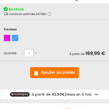
début
de
En stock
la
Livraison estimée 24/48h
Galerie
d’images
Couleur
169,99 €
Quantité :
-
+
À partir de
Ajouter au panier