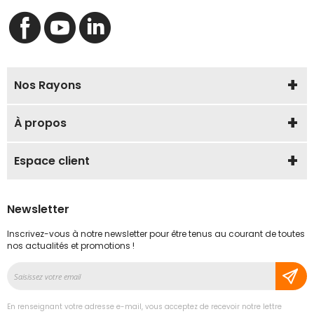
Nos Rayons
À propos
Espace client
Newsletter
Inscrivez-vous à notre newsletter pour être tenus au courant de toutes
nos actualités et promotions !
Inscription
à
notre
En renseignant votre adresse e-mail, vous acceptez de recevoir notre lettre