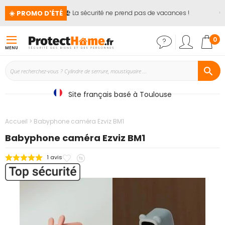
☀️ PROMO D'ÉTÉ
🏖️ La sécurité ne prend pas de vacances !
📢
Mon
0
MENU
Site français basé à Toulouse
Accueil
Babyphone caméra Ezviz BM1
Babyphone caméra Ezviz BM1
Ajouter
Ajouter
1
avis
Passer
à
au
à
mes
comparateur
la
favoris
fin
de
la