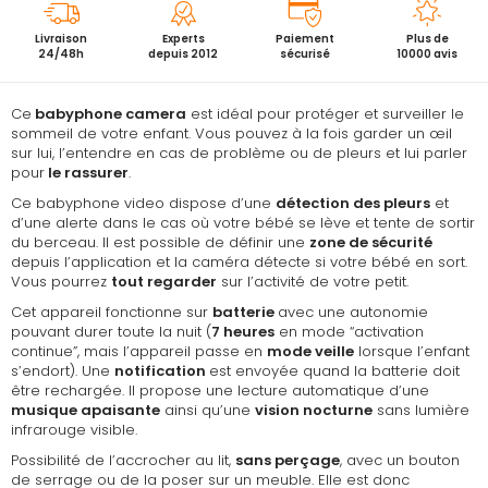
Livraison
Experts
Paiement
Plus de
24/48h
depuis 2012
sécurisé
10000 avis
Ce
babyphone camera
est idéal pour protéger et surveiller le
sommeil de votre enfant. Vous pouvez à la fois garder un œil
sur lui, l’entendre en cas de problème ou de pleurs et lui parler
pour
le rassurer
.
Ce babyphone video dispose d’une
détection des pleurs
et
d’une alerte dans le cas où votre bébé se lève et tente de sortir
du berceau. Il est possible de définir une
zone de sécurité
depuis l’application et la caméra détecte si votre bébé en sort.
Vous pourrez
tout regarder
sur l’activité de votre petit.
Cet appareil fonctionne sur
batterie
avec une autonomie
pouvant durer toute la nuit (
7 heures
en mode “activation
continue”, mais l’appareil passe en
mode veille
lorsque l’enfant
s’endort). Une
notification
est envoyée quand la batterie doit
être rechargée. Il propose une lecture automatique d’une
musique apaisante
ainsi qu’une
vision nocturne
sans lumière
infrarouge visible.
Possibilité de l’accrocher au lit,
sans perçage
, avec un bouton
de serrage ou de la poser sur un meuble. Elle est donc