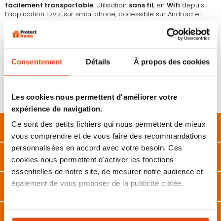
facilement transportable
. Utilisation
sans fil
, en
Wifi
depuis
l’application Ezviz, sur smartphone, accessible sur Android et
Apple.
Caractéristiques techniques :
Couleur : caméra bébé disponible en rose (avec des
oreilles de lapin) ou en bleu (avec des oreilles d’ours)
Consentement
Détails
À propos des cookies
Matériau : silicone non toxique,
sans danger
Utilisation : mettez la caméra près de votre enfant et
visualisez les images depuis votre smartphone
Les cookies nous permettent d'améliorer votre
expérience de navigation.
Ce sont des petits fichiers qui nous permettent de mieux
Description
vous comprendre et de vous faire des recommandations
personnalisées en accord avec votre besoin. Ces
Caractéristiques
cookies nous permettent d'activer les fonctions
essentielles de notre site, de mesurer notre audience et
également de vous proposer de la publicité ciblée.
FAQ
Les cookies vous permettent donc d'avoir une
Avis
expérience personnalisée sur notre site. Vous pouvez