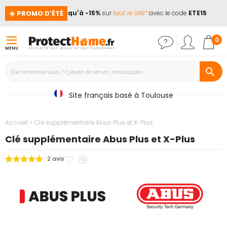
☀️ PROMO D'ÉTÉ
nces !
📢
Jusqu'à -15%
sur
tout le site*
avec le code
ETE15
Mon
0
MENU
Site français basé à Toulouse
Accueil
Clé supplémentaire Abus Plus et X-Plus
Clé supplémentaire Abus Plus et X-Plus
Ajouter
Ajouter
2
avis
Passer
à
au
à
mes
comparateur
la
favoris
fin
de
la