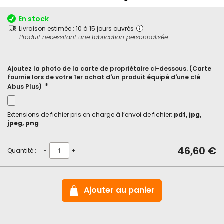
début
de
En stock
la
Livraison estimée : 10 à 15 jours ouvrés
Galerie
Produit nécessitant une fabrication personnalisée
d’images
Ajoutez la photo de la carte de propriétaire ci-dessous. (Carte
fournie lors de votre 1er achat d'un produit équipé d'une clé
Abus Plus)
Extensions de fichier pris en charge à l’envoi de fichier:
pdf, jpg,
jpeg, png
46,60 €
Quantité :
-
+
Ajouter au panier