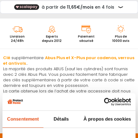
Livraison
Experts
Paiement
Plus de
24/48h
depuis 2012
sécurisé
10000 avis
Clé
supplémentaire
Abus Plus et X-Plus pour cadenas, verrous
et antivols
…
La majorité des produits ABUS (sauf les cylindres) sont fournis
avec 2 clés Abus Plus. Vous pouvez facilement faire fabriquer
des clés supplémentaires à partir de votre carte à code si cette
dernière est toujours en votre possession.
La carte obtenue lors de l’achat de votre accessoire doit nous
être transmise sous forme de photo ou photocopie pour que
nous fabriquions directement auprès d’ABUS
votre double de
clé ABUS Plus et X-Plus
.
Reproduction officielle sous 10 à 15 jours ouvrés environ.
Compatible avec tous les verrous, antivols, cadenas etc équipés
Consentement
Détails
À propos des cookies
d’une clé Abus Plus et X-Plus.