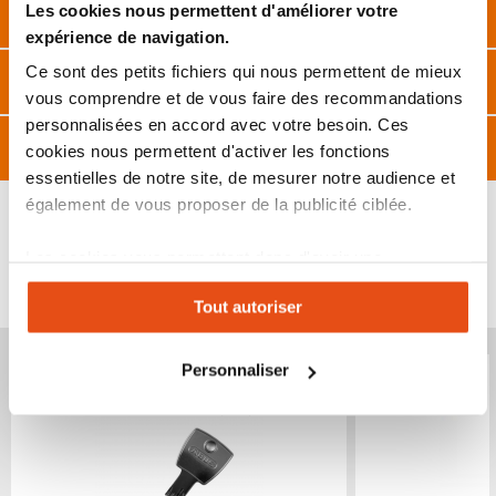
Description
Les cookies nous permettent d'améliorer votre
expérience de navigation.
Ce sont des petits fichiers qui nous permettent de mieux
Caractéristiques
vous comprendre et de vous faire des recommandations
personnalisées en accord avec votre besoin. Ces
Avis
cookies nous permettent d'activer les fonctions
essentielles de notre site, de mesurer notre audience et
également de vous proposer de la publicité ciblée.
Les cookies vous permettent donc d'avoir une
VOUS POURRIEZ ÉGALEMENT ÊTRE INTÉRESSÉ
expérience personnalisée sur notre site. Vous pouvez
PAR...
Tout autoriser
changer votre choix à n'importe quel moment. Refuser
tous les cookies peut limiter certaines fonctionnalités.
Personnaliser