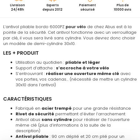
Livraison
Experts
Paiement
Plus de
24/48h
depuis 2012
sécurisé
10000 avis
L’antivol pliable bordo 6000PZ
pour vélo
de chez Abus est à la
pointe de la sécurité. Cet antivol fonctionne avec un verrouillage
par clé, il vous sera livré sans cylindre. Vous devrez donc choisir
un modèle de demi-cylindre 30x10.
LES + PRODUIT
Utilisation au quotidien :
pliable et léger
Support d’attache :
s’accroche à votre vélo
S’entrouvrant :
réaliser une ouverture même clé
avec
vos portes, vos cadenas… (nécessité de mettre un cylindre
30x10 dans l’antivol)
CARACTÉRISTIQUES
Fabriqué en
acier trempé
pour une grande résistance
Rivet de sécurité
permettant d’éviter l’arrachement
Antivol abus
sans cylindre
pour réaliser de l’ouverture
même clé (plus d’informations à la suite de la
description)
Antivol pliable
: 90 cm déplié et 20 cm plié pour un