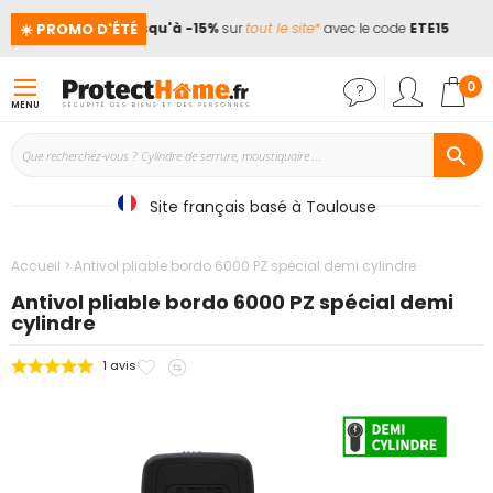
☀️ PROMO D'ÉTÉ
ces !
📢
Jusqu'à -15%
sur
tout le site*
avec le code
ETE15
Mon
0
MENU
Site français basé à Toulouse
Accueil
Antivol pliable bordo 6000 PZ spécial demi cylindre
Antivol pliable bordo 6000 PZ spécial demi
cylindre
Ajouter
Ajouter
1
avis
Passer
à
au
à
mes
comparateur
la
favoris
fin
de