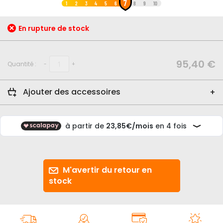
7
au
1
2
3
4
5
6
8
9
10
début
de
En rupture de stock
la
Galerie
d’images
95,40 €
Quantité :
-
+
Ajouter des accessoires
M'avertir du retour en
stock