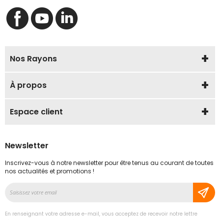
Nos Rayons
À propos
Espace client
Newsletter
Inscrivez-vous à notre newsletter pour être tenus au courant de toutes
nos actualités et promotions !
Inscription
à
notre
En renseignant votre adresse e-mail, vous acceptez de recevoir notre lettre
lettre