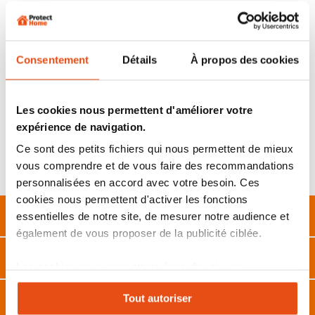
transport facile
Livré avec un
support d’attache pour vélo
pour un
transport simple et pratique
Système de verrouillage par clé nécessitant l’installation
d’un demi-cylindre 30x10 (non fourni)
Consentement
Détails
À propos des cookies
➡️
S'ENTROUVRANT - MÊMES CLÉS
Possibilité de combiner le
demi-cylindre
30x10 présent à
Les cookies nous permettent d'améliorer votre
l’intérieur de l’antivol avec des cylindres déjà en votre
expérience de navigation.
possession ou bien avec de nouveaux cylindres de
n’importe quel modèles 30x10.
Ce sont des petits fichiers qui nous permettent de mieux
Délai de fabrication : 10 - 20 jours en fonction du cylindre
vous comprendre et de vous faire des recommandations
choisi
personnalisées en accord avec votre besoin. Ces
cookies nous permettent d'activer les fonctions
Description
essentielles de notre site, de mesurer notre audience et
également de vous proposer de la publicité ciblée.
Caractéristiques
Les cookies vous permettent donc d'avoir une
expérience personnalisée sur notre site. Vous pouvez
Avis
Tout autoriser
changer votre choix à n'importe quel moment. Refuser