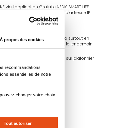
E via l'application Gratuite NEDIS SMART LIFE,
 BOX ADSL, aucune récupération d'adresse IP
à distance, mais vous permettra surtout en
À propos des cookies
faire éteindre à une autre heure, le lendemain
cement des ampoules existante sur plafonnier
 des recommandations
ions essentielles de notre
 pouvez changer votre choix
Tout autoriser