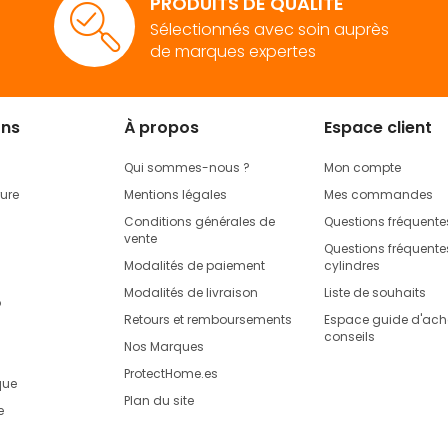
PRODUITS DE QUALITÉ
Sélectionnés avec soin auprès
de marques expertes
ons
À propos
Espace client
Qui sommes-nous ?
Mon compte
rure
Mentions légales
Mes commandes
Conditions générales de
Questions fréquente
vente
Questions fréquentes
Modalités de paiement
cylindres
Modalités de livraison
Liste de souhaits
o
Retours et remboursements
Espace guide d'acha
conseils
Nos Marques
ProtectHome.es
que
Plan du site
e