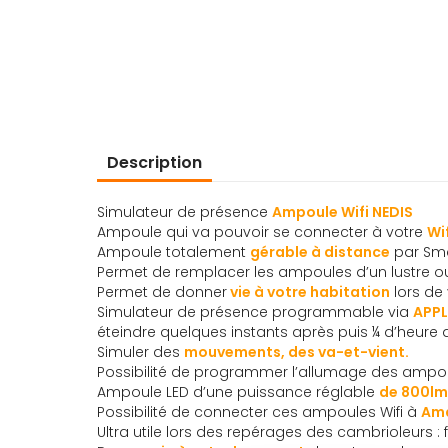
d’images
Description
Simulateur de présence
Ampoule Wifi NEDIS
Ampoule qui va pouvoir se connecter à votre
Wi
Ampoule totalement
gérable à distance
par Sma
Permet de remplacer les ampoules d’un lustre ou
Permet de donner
vie à votre habitation
lors de
Simulateur de présence programmable via
APPL
éteindre quelques instants après puis ¼ d’heure a
Simuler des
mouvements, des va-et-vient.
Possibilité de programmer l’allumage des ampou
Ampoule LED d’une puissance réglable
de 800lm
Possibilité de connecter ces ampoules Wifi à
Ama
Ultra utile lors des repérages des cambrioleurs : 