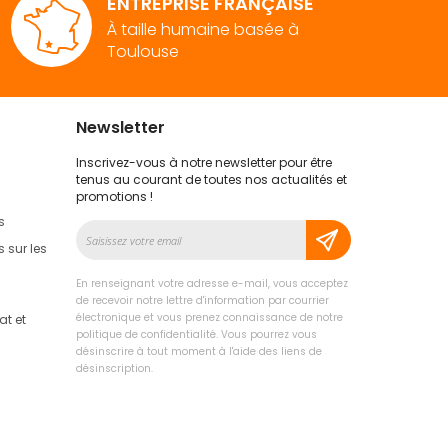
ENTREPRISE FRANÇAISE
À taille humaine basée à
Toulouse
Newsletter
Inscrivez-vous à notre newsletter pour être
tenus au courant de toutes nos actualités et
promotions !
s
Inscription
à
 sur les
notre
lettre
En renseignant votre adresse e-mail, vous acceptez
d’information
de recevoir notre lettre d'information par courrier
:
électronique et vous prenez connaissance de notre
t et
politique de confidentialité. Vous pourrez vous
désinscrire à tout moment à l'aide des liens de
désinscription.