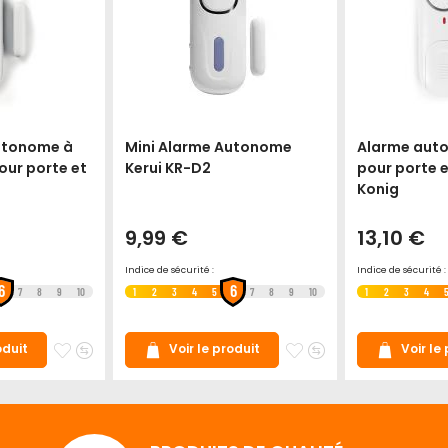
utonome à
Mini Alarme Autonome
Alarme aut
our porte et
Kerui KR-D2
pour porte e
Konig
9,99 €
13,10 €
Indice de sécurité :
Indice de sécurité :
6
6
7
8
9
10
1
2
3
4
5
7
8
9
10
1
2
3
4
Ajouter
Ajouter
Ajouter
Ajouter
oduit
Voir le produit
Voir le
à
au
à
au
mes
comparateur
mes
comparateur
favoris
favoris