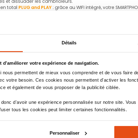
s et dissuader les cambrioleurs.
 en total
PLUG and PLAY
: grâce au WIFI intégré, votre SMARTPHON
ion se réalisera sans aucun branchement nécessaire sur votre
chacun au service de l'efficacité.
ges des cambrioleurs : faire croire en votre présence.
mettra d’allumer tout simplement une ou plusieurs ampoules 
Détails
n à allumer les ampoules intelligente à une heure choisie, la 
ler les heures d’allumage et d’éteinte.
 vos absences, ces ampoules intelligentes viennent en rempla
 d'améliorer votre expérience de navigation.
 qui nous permettent de mieux vous comprendre et de vous faire
c votre besoin. Ces cookies nous permettent d'activer les fonct
ce et également de vous proposer de la publicité ciblée.
donc d'avoir une expérience personnalisée sur notre site. Vous
ser tous les cookies peut limiter certaines fonctionnalités.
Personnaliser