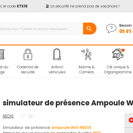
le code
ETE15
🏖️ La sécurité ne prend pas de vacances !
Besoin 
05 61 
té du
Cadenas de
Antivol
Alarme &
Clé unique &
age
sécurité
véhicules
Caméra
Organigramme
simulateur de présence Ampoule Wi
Ajouter
Ajouter
NEDIS
à
au
Simulateur de présence
mes
comparateur
Ampoule Wifi NEDIS
Ampoule qui va pouvoir se connecter à votre
Wifi