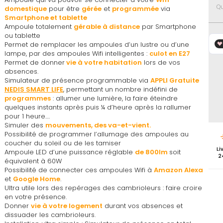
favoris
Qu
domestique
pour être
gérée
et
programmée
via
Smartphone et tablette
Ampoule totalement
gérable à distance
par Smartphone
ou tablette
Permet de remplacer les ampoules d’un lustre ou d’une
lampe, par des ampoules Wifi intelligentes :
culot en E27
Permet de donner
vie à votre habitation
lors de vos
absences.
Simulateur de présence programmable via
APPLI Gratuite
NEDIS SMART LIFE
, permettant un nombre indéfini de
programmes
: allumer une lumière, la faire éteindre
quelques instants après puis ¼ d’heure après la rallumer
pour 1 heure….
Simuler des
mouvements, des va-et-vient.
Possibilité de programmer l’allumage des ampoules au
coucher du soleil ou de les tamiser
Li
Ampoule LED d’une puissance réglable
de 800lm
soit
2
équivalent à 60W
Possibilité de connecter ces ampoules Wifi à
Amazon Alexa
et
Google Home
.
Ultra utile lors des repérages des cambrioleurs : faire croire
en votre présence.
Donner
vie à votre logement
durant vos absences et
dissuader les cambrioleurs.