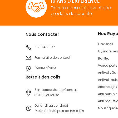
10 ANS D'EXPÉRIENCE
Dans le conseil et la vente de
produits de sécurité
Nos Ray
Nous contacter
Cadenas
05 61 46 11 77
Cylindre ser
Formulaire de contact
Barillet
Verrou porte
Centre d'aide
Antivol vélo
Retrait des colis
Antivol mot
Alarme Ajax
6 impasse Marthe Condat
Anti nuisible
31200 Toulouse
Anti mousti
Du lundi au vendredi :
Moustiquair
De 9h à 12h30 puis de 14h à 17h