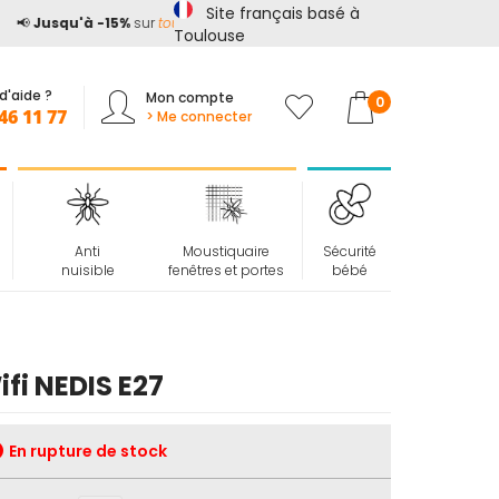
Site français basé à
📢
Jusqu'à -15%
sur
tout le site*
avec le code
ETE15
Toulouse
d'aide ?
Mon compte
Mon panier
0
46 11 77
> Me connecter
Anti
Moustiquaire
Sécurité
nuisible
fenêtres et portes
bébé
fi NEDIS E27
En rupture de stock