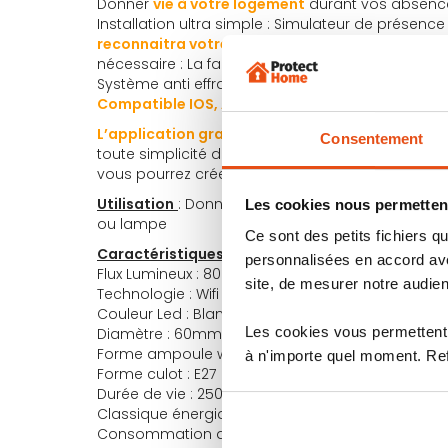
Donner
vie à votre logement
durant vos absence
Installation ultra simple : Simulateur de présence
reconnaitra votre Ampoule Wifi
et la configurat
nécessaire : La facilité d'installation par tout un 
Système anti effraction très utile lors des repéra
Compatible IOS, Android
L’application gratuite NEDIS Smart Life
vous per
Consentement
toute simplicité de créer des programmes de faço
vous pourrez créer un autre programme pour déca
Utilisation
: Donner vie à votre logement durant
Les cookies nous permettent
ou lampe
Ce sont des petits fichiers
Caractéristiques Techniques
:
personnalisées en accord ave
Flux Lumineux : 800lm
site, de mesurer notre audien
Technologie : Wifi
Couleur Led : Blanc
Les cookies vous permettent 
Diamètre : 60mm
Forme ampoule wifi : A60
à n'importe quel moment. Refu
Forme culot : E27
Durée de vie : 25000h
Classique énergique : A+
Consommation d’énergie : par 1000h : 9Kwh