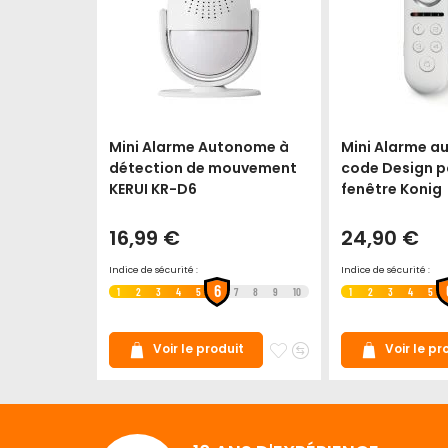
Mini Alarme Autonome à
Mini Alarme a
détection de mouvement
code Design p
KERUI KR-D6
fenêtre Konig
16,99 €
24,90 €
Indice de sécurité :
Indice de sécurité :
6
1
2
3
4
5
7
8
9
10
1
2
3
4
5
Ajouter
Ajouter
Voir le produit
Voir le pr
à
au
mes
comparateur
favoris