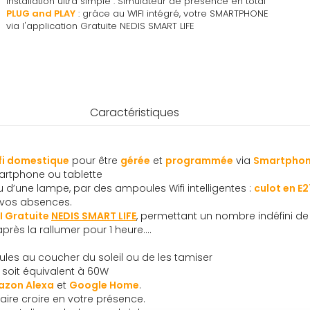
Installation ultra simple : Simulateur de présence en total
PLUG and PLAY
: grâce au WIFI intégré, votre SMARTPHONE
via l'application Gratuite NEDIS SMART LIFE
Caractéristiques
fi domestique
pour être
gérée
et
programmée
via
Smartphone
rtphone ou tablette
 d’une lampe, par des ampoules Wifi intelligentes :
culot en E2
 vos absences.
I Gratuite
NEDIS SMART LIFE
, permettant un nombre indéfini d
près la rallumer pour 1 heure….
les au coucher du soleil ou de les tamiser
soit équivalent à 60W
zon Alexa
et
Google Home
.
faire croire en votre présence.