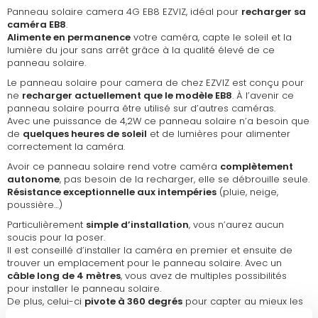
Panneau solaire camera 4G EB8 EZVIZ, idéal pour
recharger sa
caméra EB8
.
Alimente en permanence
votre caméra, capte le soleil et la
lumière du jour sans arrêt grâce à la qualité élevé de ce
panneau solaire.
Le panneau solaire pour camera de chez EZVIZ est conçu pour
ne
recharger actuellement que le modèle EB8
. À l’avenir ce
panneau solaire pourra être utilisé sur d’autres caméras.
Avec une puissance de 4,2W ce panneau solaire n’a besoin que
de
quelques heures de soleil
et de lumières pour alimenter
correctement la caméra.
Avoir ce panneau solaire rend votre caméra
complètement
autonome
, pas besoin de la recharger, elle se débrouille seule.
Résistance exceptionnelle aux intempéries
(pluie, neige,
poussière…)
Particulièrement
simple d’installation
, vous n’aurez aucun
soucis pour la poser.
Il est conseillé d’installer la caméra en premier et ensuite de
trouver un emplacement pour le panneau solaire. Avec un
câble long de 4 mètres
, vous avez de multiples possibilités
pour installer le panneau solaire.
De plus, celui-ci
pivote à 360 degrés
pour capter au mieux les
rayons du soleil.