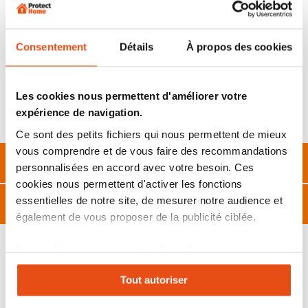
Compatible pour l’instant seulement avec la caméra de
surveillance 4G EB8 de chez EZVIZ
.
Consentement
Détails
À propos des cookies
Caractéristiques techniques :
-Dimensions : 21.6 x 14.9 x 2.4 cm
-Puissance : 4.2W
Les cookies nous permettent d'améliorer votre
-Livré avec : panneau solaire, support de montage, kit de vis,
expérience de navigation.
gabarit de perçage, guide démarrage
Ce sont des petits fichiers qui nous permettent de mieux
vous comprendre et de vous faire des recommandations
Description
personnalisées en accord avec votre besoin. Ces
cookies nous permettent d'activer les fonctions
essentielles de notre site, de mesurer notre audience et
Caractéristiques
également de vous proposer de la publicité ciblée.
Les cookies vous permettent donc d'avoir une
expérience personnalisée sur notre site. Vous pouvez
Tout autoriser
changer votre choix à n'importe quel moment. Refuser
VOUS POURRIEZ ÉGALEMENT ÊTRE INTÉRESSÉ
tous les cookies peut limiter certaines fonctionnalités.