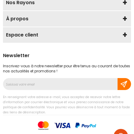
Nos Rayons
À propos
Espace client
Newsletter
Inscrivez-vous à notre newsletter pour être tenus au courant de toutes
nos actualités et promotions !
Inscription
à
notre
En renseignant votre adresse e-mail, vous acceptez de recevoir notre lettre
lettre
d'information par courrier électronique et vous prenez connaissance de notre
d’information
politique de confidentialité. Vous pourrez vous désinscrire à tout moment à l'aide
des liens de désinscription.
: