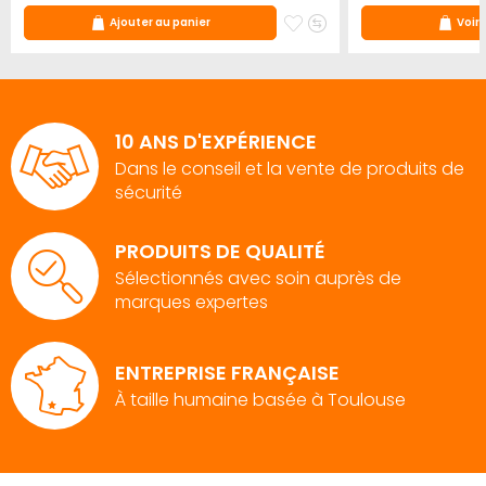
ter
jouter
Ajouter
Ajouter
Ajouter au panier
Voir 
u
à
au
omparateur
mes
comparateur
ris
favoris
10 ANS D'EXPÉRIENCE
Dans le conseil et la vente de produits de
sécurité
PRODUITS DE QUALITÉ
Sélectionnés avec soin auprès de
marques expertes
ENTREPRISE FRANÇAISE
À taille humaine basée à Toulouse