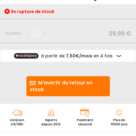
début
de
En rupture de stock
la
Galerie
d’images
29,99 €
Quantité :
-
+
M'avertir du retour en
stock
Livraison
Experts
Paiement
Plus de
24/48h
depuis 2012
sécurisé
10000 avis