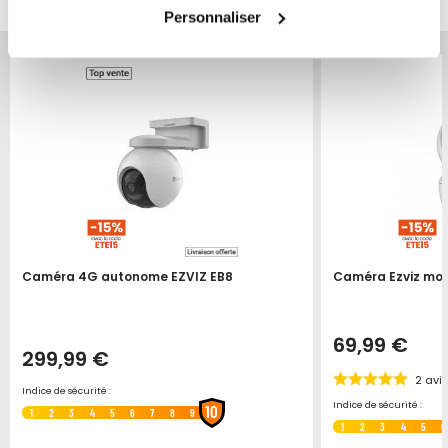
PAR...
Personnaliser
Produit épuisé
Caméra 4G autonome EZVIZ EB8
Caméra Ezviz moto
69,99 €
299,99 €
2
avi
Indice de sécurité :
Indice de sécurité :
10
1
2
3
4
5
6
7
8
9
1
2
3
4
5
6