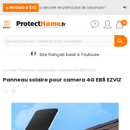
☀️ PROMO D'ÉTÉ
🏖️ La sécurité ne prend pas de vacances !
📢
Ju
Mon
0
MENU
Site français basé à Toulouse
Accueil
Panneau solaire pour camera 4G EB8 EZVIZ
Panneau solaire pour camera 4G EB8 EZVIZ
Ajouter
Ajouter
Passer
à
au
à
mes
comparateur
la
favoris
fin
de
la