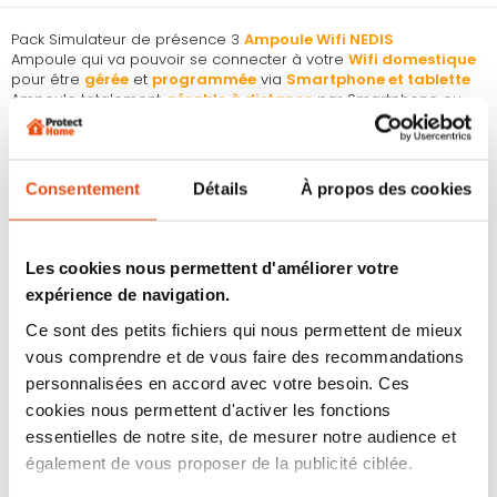
Pack Simulateur de présence 3
Ampoule Wifi NEDIS
Ampoule qui va pouvoir se connecter à votre
Wifi domestique
pour être
gérée
et
programmée
via
Smartphone et tablette
Ampoule totalement
gérable à distance
par Smartphone ou
tablette
Permet de remplacer les ampoules d’un lustre ou d’une lampe,
par des ampoules Wifi intelligentes :
culot en E27
Permet de donner
vie à votre habitation
lors de vos absences.
Consentement
Détails
À propos des cookies
Simulateur de présence programmable via
APPLI Gratuite
NEDIS SMART LIFE
, permettant un nombre indéfini de
programmes
: allumer une lumière, la faire éteindre quelques
instants après puis ¼ d’heure après la rallumer pour 1 heure….
Les cookies nous permettent d'améliorer votre
Simuler des
mouvements, des va-et-vient.
expérience de navigation.
Possibilité de programmer l’allumage des ampoules au
coucher du soleil ou de les tamiser
Ce sont des petits fichiers qui nous permettent de mieux
Ampoule LED d’une puissance réglable
de 800lm
soit équivalent
vous comprendre et de vous faire des recommandations
à 60W
Possibilité de connecter ces ampoules Wifi à
Amazon Alexa
et
personnalisées en accord avec votre besoin. Ces
Google Home
.
cookies nous permettent d'activer les fonctions
Ultra utile lors des repérages des cambrioleurs : faire croire en
essentielles de notre site, de mesurer notre audience et
votre présence.
Donner
vie à votre logement
durant vos absences et dissuader
également de vous proposer de la publicité ciblée.
les cambrioleurs.