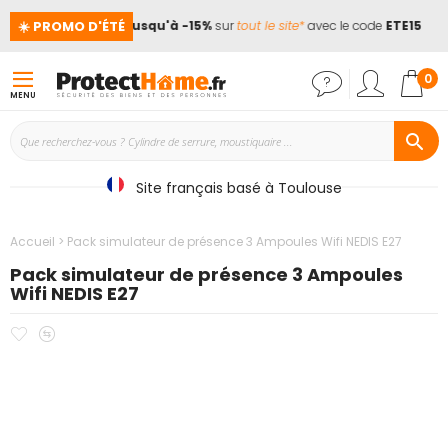
☀️ PROMO D'ÉTÉ
cances !
📢
Jusqu'à -15%
sur
tout le site*
avec le code
ETE15
Mon
0
MENU
Site français basé à Toulouse
Accueil
Pack simulateur de présence 3 Ampoules Wifi NEDIS E27
Pack simulateur de présence 3 Ampoules
Wifi NEDIS E27
Ajouter
Ajouter
Passer
à
au
à
mes
comparateur
la
favoris
fin
de