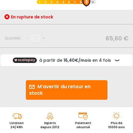
9
au
1
2
3
4
5
6
7
8
10
début
de
En rupture de stock
la
Galerie
d’images
65,60 €
Quantité :
-
+
M'avertir du retour en
stock
Livraison
Experts
Paiement
Plus de
24/48h
depuis 2012
sécurisé
10000 avis