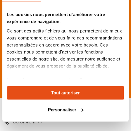
10 ANS D'EXPÉRIENCE
Les cookies nous permettent d'améliorer votre
Dans le conseil et la vente de produits de
sécurité
expérience de navigation.
Ce sont des petits fichiers qui nous permettent de mieux
PRODUITS DE QUALITÉ
vous comprendre et de vous faire des recommandations
Sélectionnés avec soin auprès de
personnalisées en accord avec votre besoin. Ces
marques expertes
cookies nous permettent d'activer les fonctions
essentielles de notre site, de mesurer notre audience et
également de vous proposer de la publicité ciblée.
ENTREPRISE FRANÇAISE
À taille humaine basée à Toulouse
Les cookies vous permettent donc d'avoir une
expérience personnalisée sur notre site. Vous pouvez
Tout autoriser
changer votre choix à n'importe quel moment. Refuser
tous les cookies peut limiter certaines fonctionnalités.
Nous contacter
Personnaliser
05 61 46 11 77