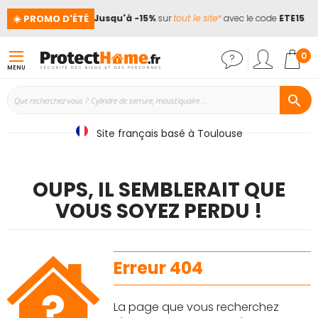
☀️ PROMO D'ÉTÉ
vacances !
📢
Jusqu'à -15%
sur
tout le site*
avec le code
ETE15
Mon
0
MENU
Site français basé à Toulouse
OUPS, IL SEMBLERAIT QUE
VOUS SOYEZ PERDU !
Erreur 404
La page que vous recherchez