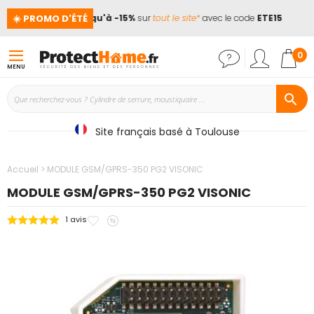
☀️ PROMO D'ÉTÉ
es !
📢
Jusqu'à -15%
sur
tout le site*
avec le code
ETE15
Mon
0
MENU
Site français basé à Toulouse
Accueil
MODULE GSM/GPRS-350 PG2 VISONIC
MODULE GSM/GPRS-350 PG2 VISONIC
Ajouter
Ajouter
1
avis
Passer
à
au
à
mes
comparateur
la
favoris
fin
de
la