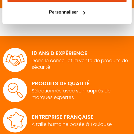
tous les cookies peut limiter certaines fonctionnalités.
Personnaliser
10 ANS D'EXPÉRIENCE
Dans le conseil et la vente de produits de
sécurité
PRODUITS DE QUALITÉ
Sélectionnés avec soin auprès de
marques expertes
ENTREPRISE FRANÇAISE
À taille humaine basée à Toulouse