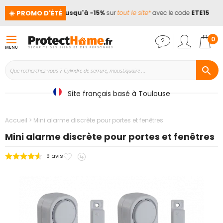
☀️ PROMO D'ÉTÉ
cances !
📢
Jusqu'à -15%
sur
tout le site*
avec le code
ETE15
Mon
0
MENU
Site français basé à Toulouse
Accueil
Mini alarme discrète pour portes et fenêtres
Mini alarme discrète pour portes et fenêtres
Ajouter
Ajouter
9
avis
Passer
à
au
à
mes
comparateur
la
favoris
fin
de
la