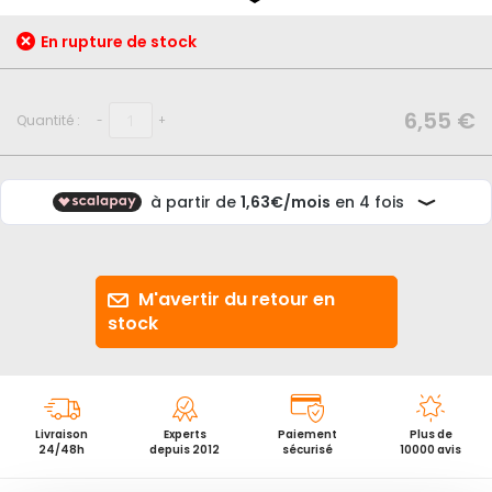
début
de
En rupture de stock
la
Galerie
d’images
6,55 €
Quantité :
-
+
M'avertir du retour en
stock
Livraison
Experts
Paiement
Plus de
24/48h
depuis 2012
sécurisé
10000 avis