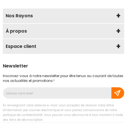
Nos Rayons
À propos
Espace client
Newsletter
Inscrivez-vous à notre newsletter pour être tenus au courant de toutes
nos actualités et promotions !
Inscription
à
notre
En renseignant votre adresse e-mail, vous acceptez de recevoir notre lettre
lettre
d'information par courrier électronique et vous prenez connaissance de notre
d’information
politique de confidentialité. Vous pourrez vous désinscrire à tout moment à l'aide
des liens de désinscription.
: