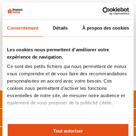
Lot de 3 mini alarme spéciales portes et fenêtres
.
Permet de sécuriser votre habitation sur
3 entrées potentielles
différentes.
Système d’alarme qui sonne dès lors que l’aimant s’éloigne du
contacteur principal.
Consentement
Détails
À propos des cookies
Idéal pour lutter contre les
Home-jacking, Car-jacking et
toutes agressions domestiques.
Montage ultra simple
: se fixe par adhésif ou vis.
Utilisation simple :
bouton On/Off, notice fournie
.
Les cookies nous permettent d'améliorer votre
Fonctionne sur 3 batteries bouton fournies.
expérience de navigation.
Garantie 2 ans.
Ce sont des petits fichiers qui nous permettent de mieux
Utilisation
: A placer sur des portes ou fenêtres.
vous comprendre et de vous faire des recommandations
Avantages produits
:
Idéal pour être averti en cas de Home-
personnalisées en accord avec votre besoin. Ces
jacking
cookies nous permettent d'activer les fonctions
essentielles de notre site, de mesurer notre audience et
Description
également de vous proposer de la publicité ciblée.
Caractéristiques
Les cookies vous permettent donc d'avoir une
expérience personnalisée sur notre site. Vous pouvez
Tout autoriser
changer votre choix à n'importe quel moment. Refuser
Avis