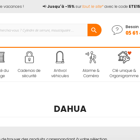
e vacances !
📢
Jusqu'à -15%
sur
tout le site*
avec le code
ETE15
Besoin 
05 61 
té du
Cadenas de
Antivol
Alarme &
Clé unique &
age
sécurité
véhicules
Caméra
Organigramme
DAHUA
 de trouver des produits correspondant à votre sélection.