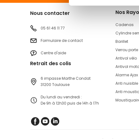
Nos Ray
Nous contacter
Cadenas
05 61 46 11 77
Cylindre ser
Formulaire de contact
Barillet
Verrou porte
Centre d'aide
Antivol vélo
Retrait des colis
Antivol mot
Alarme Ajax
6 impasse Marthe Condat
Anti nuisible
31200 Toulouse
Anti mousti
Du lundi au vendredi :
Moustiquair
De 9h à 12h30 puis de 14h à 17h