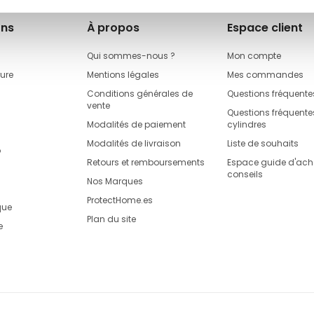
ons
À propos
Espace client
Qui sommes-nous ?
Mon compte
rure
Mentions légales
Mes commandes
Conditions générales de
Questions fréquente
vente
Questions fréquentes
Modalités de paiement
cylindres
Modalités de livraison
Liste de souhaits
o
Retours et remboursements
Espace guide d'acha
conseils
Nos Marques
ProtectHome.es
que
Plan du site
e