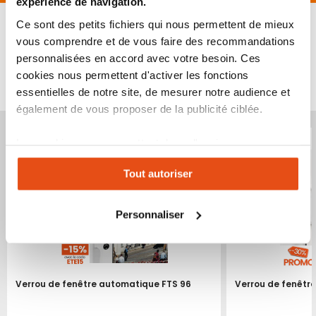
expérience de navigation.
Ce sont des petits fichiers qui nous permettent de mieux
vous comprendre et de vous faire des recommandations
personnalisées en accord avec votre besoin. Ces
VOUS POURRIEZ ÉGALEMENT ÊTRE INTÉRESSÉ
cookies nous permettent d'activer les fonctions
PAR...
essentielles de notre site, de mesurer notre audience et
également de vous proposer de la publicité ciblée.
Les cookies vous permettent donc d'avoir une
expérience personnalisée sur notre site. Vous pouvez
Tout autoriser
changer votre choix à n'importe quel moment. Refuser
tous les cookies peut limiter certaines fonctionnalités.
Personnaliser
Verrou de fenêtre automatique FTS 96
Verrou de fenêtr