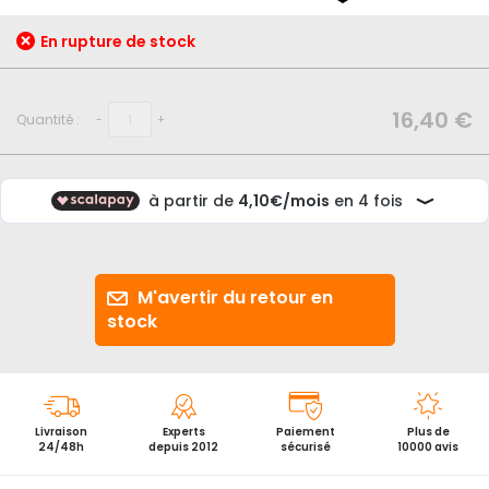
début
de
En rupture de stock
la
Galerie
d’images
16,40 €
Quantité :
-
+
M'avertir du retour en
stock
Livraison
Experts
Paiement
Plus de
24/48h
depuis 2012
sécurisé
10000 avis