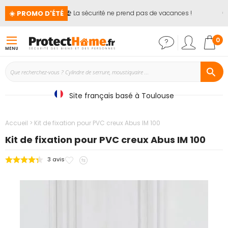
☀️ PROMO D'ÉTÉ
🏖️ La sécurité ne prend pas de vacances !
📢
Mon
0
MENU
Site français basé à Toulouse
Accueil
Kit de fixation pour PVC creux Abus IM 100
Kit de fixation pour PVC creux Abus IM 100
Ajouter
Ajouter
3
avis
Passer
à
au
à
mes
comparateur
la
favoris
fin
de
la