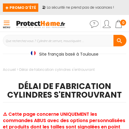
☀️ PROMO D'ÉTÉ
🏖️ La sécurité ne prend pas de vacances !
Mon
0
MENU
Site français basé à Toulouse
Accueil
Délai de fabrication cylindres s'entrouvrant
DÉLAI DE FABRICATION
CYLINDRES S'ENTROUVRANT
⚠️ Cette page concerne UNIQUEMENT les
commandes ABUS avec des options personnalisées
et produits dont les tailles sont signalées en point