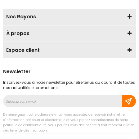
Nos Rayons
À propos
Espace client
Newsletter
Inscrivez-vous à notre newsletter pour être tenus au courant de toutes
nos actualités et promotions !
Inscription
à
notre
En renseignant votre adresse e-mail, vous acceptez de recevoir notre lettre
lettre
d'information par courrier électronique et vous prenez connaissance de notre
d’information
politique de confidentialité. Vous pourrez vous désinscrire à tout moment à l'aide
des liens de désinscription.
: