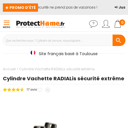
☀️ PROMO D'ÉTÉ
🏖️ La sécurité ne prend pas de vacances !
📢
Jusqu
Mon
0
MENU
Site français basé à Toulouse
Accueil
Cylindre Vachette RADIALis sécurité extrême
Cylindre Vachette RADIALis sécurité extrême
Ajouter
Ajouter
17
avis
Passer
à
au
à
mes
comparateur
la
favoris
fin
de
la