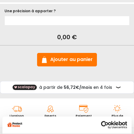
Une précision à apporter ?
En
stock
Cylindre
0,00 €
Vachette
RADIALis
sécurité
extrême
Ajouter au panier
Livraison
Experts
Paiement
Plus de
24/48h
depuis 2012
sécurisé
10000 avis