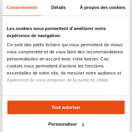
Serrure Vachette RADIALis
sécurité extrême.
Consentement
Détails
À propos des cookies
Goupilles multidirectionnelles
disposées radialement dans le
cylindre : Niveau de complexité imbattable.
Canon de serrure haute protection :
anti-crochetage
Les cookies nous permettent d'améliorer votre
anti-bumping
expérience de navigation.
anti-perçage
Ce sont des petits fichiers qui nous permettent de mieux
anti-arrachage
vous comprendre et de vous faire des recommandations
personnalisées en accord avec votre besoin. Ces
anticorrosion
cookies nous permettent d'activer les fonctions
Nouveau brevet sur les clés et le cylindre serrure
valable
essentielles de notre site, de mesurer notre audience et
jusqu’en 2030.
également de vous proposer de la publicité ciblée.
Vendu avec
3 clés réversibles
et carte de propriété : pas de
reproduction illicite.
Cylindre européen
Fabriqué en France
et garantie 10 ans.
Les cookies vous permettent donc d'avoir une
expérience personnalisée sur notre site. Vous pouvez
La mention "Ext" signifie extérieur.
30
Extx
50
mm signifie 30 mm
Tout autoriser
changer votre choix à n'importe quel moment. Refuser
côté extérieur et 50 mm côté intérieur.
tous les cookies peut limiter certaines fonctionnalités.
Option cylindre Vachette RADIALis s'entrouvrant
(n°2) :
Personnaliser
• Fabrication de plusieurs cylindres RADIALis à double entrée, à
bouton et/ou demi cylindre s'ouvrant tous avec les mêmes clés.