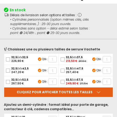
début
de
En stock
la
Délais de livraison selon options et tailles :
Galerie
• Cylindres personnalisés (option mêmes clés, clés
d’images
supplémentaires...) : 25-30 jours ouvrés.
• Cylindres sans option - délai estimé selon tailles :
point 🟢 24/48h ; point 🟠 25-30 jours ouvrés.
1/ Choisissez une ou plusieurs tailles de serrure Vachette
32,5
Ext
x
32,5
32,5
Ext
x
37,5
Qté :
Qté :
226,90 €
213,50 €
237,10 €
32,5
Ext
x
42,5
32,5
Ext
x
47,5
Qté :
Qté :
247,20 €
257,40 €
32,5
Ext
x
52,5
32,5
Ext
x
57,5
Qté :
Qté :
267,50 €
249,90 €
277,70 €
CLIQUEZ POUR AFFICHER TOUTES LES TAILLES
Ajoutez un demi-cylindre : format idéal pour porte de garage,
contacteur à clé, cadenas compatibles...