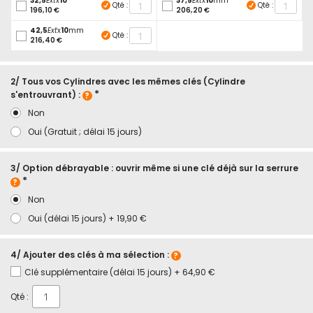
32,5
Ext
x
10
37,5
Ext
x
10
mm
Qté :
Qté :
196,10 €
206,20 €
42,5
Ext
x
10
mm
Qté :
216,40 €
2/ Tous vos Cylindres avec les mêmes clés (Cylindre
s'entrouvrant) :
Non
Oui (Gratuit ; délai 15 jours)
3/ Option débrayable : ouvrir même si une clé déjà sur la serrure
Non
Oui (délai 15 jours)
+
19,90 €
4/ Ajouter des clés à ma sélection :
Clé supplémentaire (délai 15 jours)
+
64,90 €
Qté :