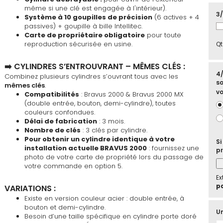
même si une clé est engagée à l'intérieur).
3/
Système à 10 goupilles de précision
(6 actives + 4
passives) + goupille à bille Intellitec.
Carte de propriétaire obligatoire
pour toute
reproduction sécurisée en usine.
Qt
➡️ CYLINDRES S’ENTROUVRANT – MÊMES CLÉS :
4/
Combinez plusieurs cylindres s’ouvrant tous avec les
so
mêmes clés
.
vo
Compatibilités
: Bravus 2000 & Bravus 2000 MX
(double entrée, bouton, demi-cylindre), toutes
couleurs confondues.
Délai de fabrication
: 3 mois.
Nombre de clés
: 3 clés par cylindre.
Pour obtenir un cylindre identique à votre
Si
installation actuelle BRAVUS 2000
: fournissez une
pr
photo de votre carte de propriété lors du passage de
votre commande en option 5.
Ex
pd
VARIATIONS :
Existe en version couleur acier : double entrée, à
bouton et demi-cylindre.
Un
Besoin d’une taille spécifique en cylindre porte doré