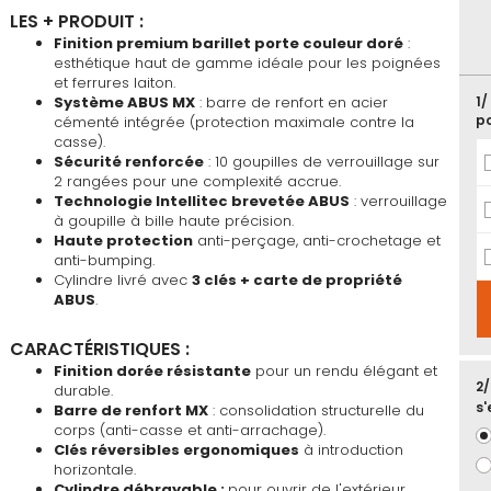
favoris
LES + PRODUIT :
Finition premium barillet porte couleur doré
:
esthétique haut de gamme idéale pour les poignées
et ferrures laiton.
Système ABUS MX
: barre de renfort en acier
1/
p
cémenté intégrée (protection maximale contre la
casse).
Sécurité renforcée
: 10 goupilles de verrouillage sur
2 rangées pour une complexité accrue.
Technologie Intellitec brevetée ABUS
: verrouillage
à goupille à bille haute précision.
Haute protection
anti-perçage, anti-crochetage et
anti-bumping.
Cylindre livré avec
3 clés + carte de propriété
ABUS
.
CARACTÉRISTIQUES :
Finition dorée résistante
pour un rendu élégant et
2/
durable.
s'
Barre de renfort MX
: consolidation structurelle du
corps (anti-casse et anti-arrachage).
Clés réversibles ergonomiques
à introduction
horizontale.
Cylindre débrayable :
pour ouvrir de l'extérieur