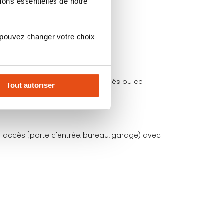
ions essentielles de notre
 pouvez changer votre choix
 toute commande de doubles de clés ou de
Tout autoriser
s accès (porte d'entrée, bureau, garage) avec