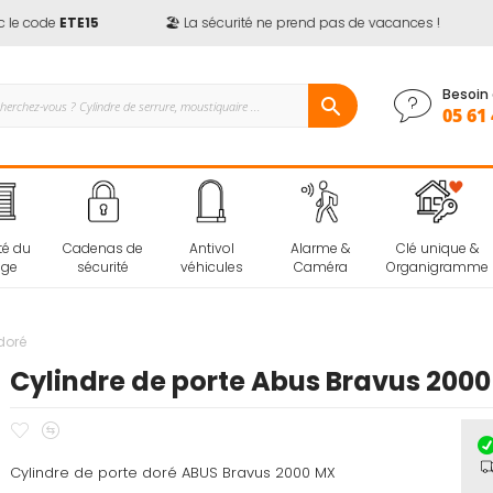
 code
ETE15
🏖️ La sécurité ne prend pas de vacances !

Besoin 
05 61 
té du
Cadenas de
Antivol
Alarme &
Clé unique &
age
sécurité
véhicules
Caméra
Organigramme
doré
Cylindre de porte Abus Bravus 2000
Ajouter
Ajouter
à
au
Cylindre de porte doré ABUS Bravus 2000 MX
mes
comparateur