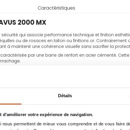
Caractéristiques
BRAVUS 2000 MX
 sécurité qui associe performance technique et finition esthét
équilles ou de rosaces en laiton ou finitions or. Contrairemen
t à maintenir une cohérence visuelle sans sacrifier la protect
, caractérisée par une barre de renfort en acier cémenté. Cett
arrachage.
 cylindre porte doré Bravus 2000 MX
e sur une mécanique de précision conçue pour contrer les mét
ties sur deux rangées de verrouillage), ce qui augmente signifi
Détails
litec d'ABUS
: un système de goupille à bille intégré qui vérifie la 
anipulation fine.
 d'améliorer votre expérience de navigation.
 qui nous permettent de mieux vous comprendre et de vous faire