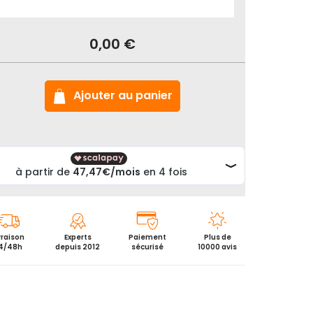
ck
ndre
0,00 €
te
s
vus
0
Ajouter au panier
leur
é
vraison
Experts
Paiement
Plus de
4/48h
depuis 2012
sécurisé
10000 avis