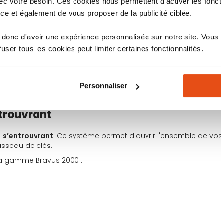
n accrue contre le crochetage.
c votre besoin. Ces cookies nous permettent d'activer les fonct
ce et également de vous proposer de la publicité ciblée.
on du corps du cylindre contre la rupture.
ernes en acier trempé.
donc d'avoir une expérience personnalisée sur notre site. Vous
lifiée pour un usage quotidien fluide.
ser tous les cookies peut limiter certaines fonctionnalités.
sistante prévue pour une manipulation fréquente.
propriété
. Cette carte est indispensable et obligatoire pour
Personnaliser
trouvrant
n
s’entrouvrant
. Ce système permet d'ouvrir l'ensemble de vo
ousseau de clés.
la gamme Bravus 2000 :