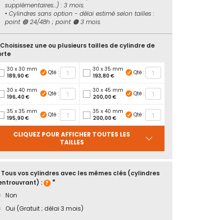
supplémentaires...) : 3 mois.
• Cylindres sans option - délai estimé selon tailles :
point 🟢 24/48h ; point 🟠 3 mois.
 Choisissez une ou plusieurs tailles de cylindre de
orte
30 x 30 mm
30 x 35 mm
Qté :
Qté :
189,90 €
193,80 €
30 x 40 mm
30 x 45 mm
Qté :
Qté :
196,40 €
200,00 €
35 x 35 mm
35 x 40 mm
Qté :
Qté :
195,90 €
200,00 €
CLIQUEZ POUR AFFICHER TOUTES LES
TAILLES
 Tous vos cylindres avec les mêmes clés (cylindres
entrouvrant) :
Non
Oui (Gratuit ; délai 3 mois)