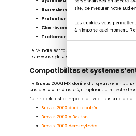
Système à 10 goupilles
pour une protectio
personnalisées en accord ave
site, de mesurer notre audien
Barre de renfort MX en acier
: consolidati
Protection anti-perçage
: composants int
Les cookies vous permettent 
Clés réversibles
: insertion horizontale simp
à n'importe quel moment. Refu
Traitement de surface doré
: finition ré
Le cylindre est fourni avec
3 clés
et sa
carte de 
nouveaux cylindres sur le même varié.
Compatibilités et système s’en
Le
Bravus 2000 MX doré
est disponible en optio
une seule et même clé, simplifiant ainsi votre tr
Ce modèle est compatible avec l'ensemble de 
Bravus 2000 double entrée
Bravus 2000 à Bouton
Bravus 2000 demi cylindre