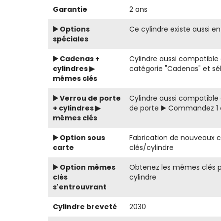
Garantie
2 ans
▶️ Options
Ce cylindre existe aussi e
spéciales
▶️ Cadenas +
Cylindre aussi compatible
cylindres ▶
catégorie "Cadenas" et sél
mêmes clés
▶️ Verrou de porte
Cylindre aussi compatible 
+ cylindres ▶
de porte ▶️ Commandez 1 c
mêmes clés
▶️ Option sous
Fabrication de nouveaux c
carte
clés/cylindre
▶️ Option mêmes
Obtenez les mêmes clés pou
clés
cylindre
s'entrouvrant
Cylindre breveté
2030