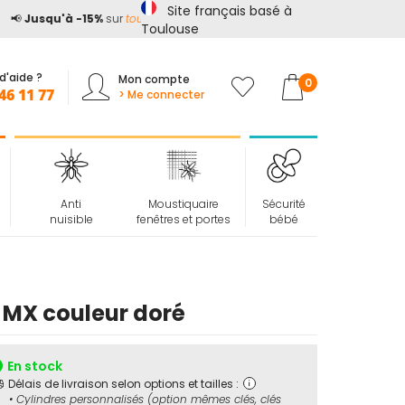
Site français basé à

Jusqu'à -15%
sur
tout le site*
avec le code
ETE15
Toulouse
d'aide ?
Mon compte
Mon panier
0
46 11 77
> Me connecter
Anti
Moustiquaire
Sécurité
nuisible
fenêtres et portes
bébé
 MX couleur doré
En stock
Délais de livraison selon options et tailles :
• Cylindres personnalisés (option mêmes clés, clés