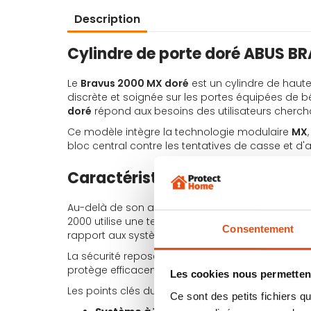
Description
Cylindre de porte doré ABUS 
Le
Bravus 2000 MX doré
est un cylindre de haute
discrète et soignée sur les portes équipées de b
doré
répond aux besoins des utilisateurs cherchan
Ce modèle intègre la technologie modulaire
MX
bloc central contre les tentatives de casse et d'
Caractéristiques techniques du
Au-delà de son aspect visuel, ce cylindre repos
2000 utilise une technologie à
10 goupilles
(répar
Consentement
rapport aux systèmes d'entrée de gamme.
La sécurité repose également sur le brevet
Intel
protège efficacement contre les techniques de m
Les cookies nous permettent
Les points clés du système :
Ce sont des petits fichiers