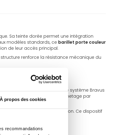
ique. Sa teinte dorée permet une intégration
t aux modèles standards, ce
barillet porte couleur
ion de leur accès principal.
e structure renforce la résistance mécanique du
hodes d'effraction courantes. Le système Bravus
cativement la difficulté de crochetage par
À propos des cookies
validité de la clé lors de l'insertion. Ce dispositif
 des recommandations