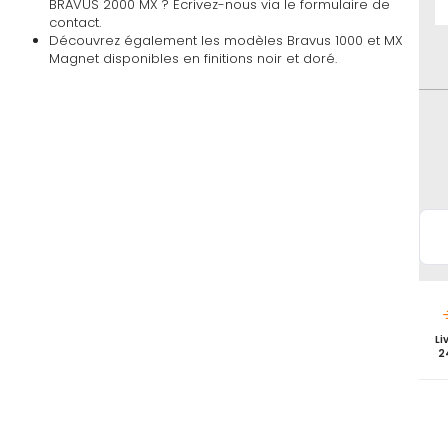
BRAVUS 2000 MX ? Écrivez-nous via le formulaire de
contact.
En
Découvrez également les modèles Bravus 1000 et MX
sto
Cyli
Magnet disponibles en finitions noir et doré.
de
por
Abu
Bra
200
MX
cou
dor
Li
2