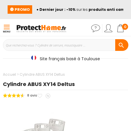
🔴 PROMO
➡️
Dernier jour : -10%
sur les
produits anti cambri
Mon
0
MENU
Site français basé à Toulouse
Accueil
Cylindre ABUS XY14 Deltus
Cylindre ABUS XY14 Deltus
Ajouter
Ajouter
8
avis
Passer
à
au
à
mes
comparateur
la
favoris
fin
de
la