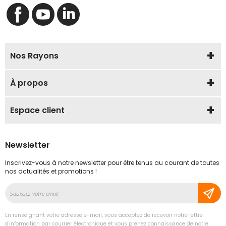
Nos Rayons
À propos
Espace client
Newsletter
Inscrivez-vous à notre newsletter pour être tenus au courant de toutes
nos actualités et promotions !
Inscription
à
notre
En renseignant votre adresse e-mail, vous acceptez de recevoir notre lettre
lettre
d'information par courrier électronique et vous prenez connaissance de notre