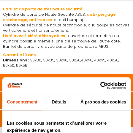
Barillet de porte de très haute sécurité
Cylindre de porte de Haute Sécurité ABUS,
anti-perçage,
crochetage, anti-casse
. et anti bumping
Cylindre de sécurité de haute technologie, à 10 goupilles actives
verticalement et horizontalement.
Livré avec 3 clés* débrayables
: ouverture et fermeture du
cylindre possible même si une clé se trouve de l’autre côté.
Barillet de porte livré avec carte de propriétaire ABUS.
Garantie 10 ans
.
Dimensions
: 30x30, 30x35, 30x40, 30x50,40x40, 40x45, 40x50,
50x50, 50x55
Description
Caractéristiques
Consentement
Détails
À propos des cookies
Avis
Les cookies nous permettent d'améliorer votre
expérience de navigation.