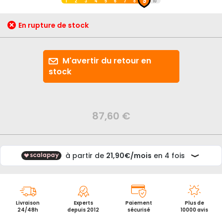
au
1
2
3
4
5
6
7
8
10
début
de
En rupture de stock
la
Galerie
d’images
M'avertir du retour en
stock
87,60 €
Livraison
Experts
Paiement
Plus de
24/48h
depuis 2012
sécurisé
10000 avis