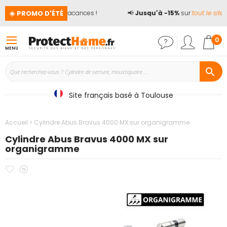
☀️ PROMO D'ÉTÉ
rité ne prend pas de vacances !
📢
Jusqu'à -15%
sur
tout le site*
a
Mon
0
MENU
Site français basé à Toulouse
Accueil
Cylindre Abus Bravus 4000 MX sur organigramme
Cylindre Abus Bravus 4000 MX sur
organigramme
Ajouter
Ajouter
Passer
à
au
à
mes
comparateur
la
favoris
fin
de