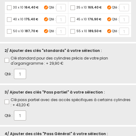
30 x 10
164,40 €
Qté :
35 x 10
169,40 €
Qté :
40 x 10
175,40 €
Qté :
45 x 10
176,90 €
Qté :
50 x 10
187,70 €
Qté :
55 x 10
189,50 €
Qté :
2/ Ajouter des clés "standards" à votre sélection :
Clé standard pour des cylindres précis de votre plan
d'organigramme :
+
29,90 €
Qté :
3/ Ajouter des clés "Pass partiel" à votre sélection :
Clé pass partiel avec des accès spécifiques à certains cylindres
:
+
43,20 €
Qté :
4/ Ajouter des clés "Pass Général" à votre sélection :