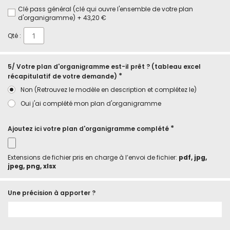
Clé pass général (clé qui ouvre l'ensemble de votre plan
d'organigramme)
+
43,20 €
Qté :
5/ Votre plan d'organigramme est-il prêt ? (tableau excel
récapitulatif de votre demande)
Non (Retrouvez le modèle en description et complétez le)
Oui j'ai complété mon plan d'organigramme
Ajoutez ici votre plan d'organigramme complété
Extensions de fichier pris en charge à l’envoi de fichier:
pdf, jpg,
jpeg, png, xlsx
Une précision à apporter ?
En
stock
Cylindre