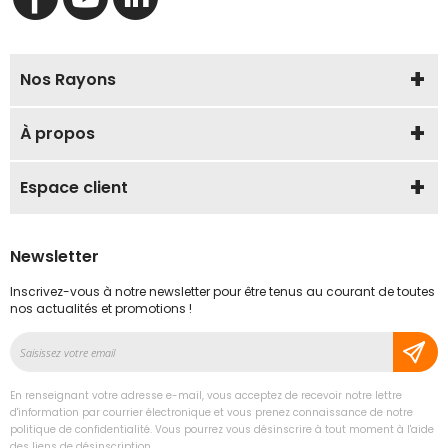
Nos Rayons
À propos
Espace client
Newsletter
Inscrivez-vous à notre newsletter pour être tenus au courant de toutes
nos actualités et promotions !
Inscription
à
notre
En renseignant votre adresse e-mail, vous acceptez de recevoir notre lettre
lettre
d'information par courrier électronique et vous prenez connaissance de notre
d’information
politique de confidentialité. Vous pourrez vous désinscrire à tout moment à l'aide
des liens de désinscription.