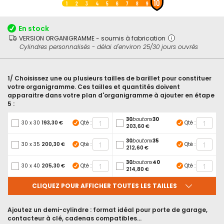
10
au
1
2
3
4
5
6
7
8
9
début
de
En stock
la
VERSION ORGANIGRAMME - soumis à fabrication
Galerie
Cylindres personnalisés - délai d'environ 25/30 jours ouvrés
d’images
1/ Choisissez une ou plusieurs tailles de barillet pour constituer
votre organigramme. Ces tailles et quantités doivent
apparaitre dans votre plan d'organigramme à ajouter en étape
5 :
30
bouton
x
30
30 x 30
193,30 €
Qté :
Qté :
203,60 €
30
bouton
x
35
30 x 35
200,30 €
Qté :
Qté :
212,60 €
30
bouton
x
40
30 x 40
205,30 €
Qté :
Qté :
214,80 €
CLIQUEZ POUR AFFICHER TOUTES LES TAILLES
Ajoutez un demi-cylindre : format idéal pour porte de garage,
contacteur à clé, cadenas compatibles...