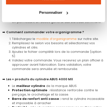
permet au personnel de service d’accéder à toutes les
pièces.
tous les cookies peut limiter certaines fonctionnalités.
Immeubles
: une clé unique par locataire, compatible
Personnaliser
avec les parties communes comme le hall d’entrée.
Entreprises
: accès restreint à des zones sensibles tout
en permettant un accès général aux bureaux communs.
➡️
Comment commander votre organigramme ?
Téléchargez le
modèle d’organigramme
sur notre site.
Remplissez-le selon vos besoins et sélectionnez vos
cylindres et clés.
Ajoutez le fichier complété lors de la commande (option
5).
Validez votre commande. Vous recevrez un plan officiel à
approuver avant fabrication. Sans validation, votre
commande sera annulée et remboursée.
➡️
Les + produits du cylindre ABUS 4000 MX
Le
meilleur cylindre
de la marque ABUS
Protection optimale
: résistance renforcée contre le
perçage, le crochetage et la casse.
Barre de renfort anti casse :
rend le cylindre incassable
et impossible à arracher