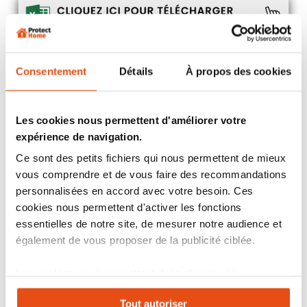
➡️
L’organigramme : une gestion personnalisée et sécurisée
Consentement
Détails
À propos des cookies
des accès
Le cylindre ABUS 4000 MX est conçu pour répondre aux besoins
de gestion hiérarchisée des accès, que ce soit pour des
entreprises, copropriétés, municipalités ou particuliers. Avec la
Les cookies nous permettent d'améliorer votre
fonction organigramme, adaptez les droits d'accès selon vos
exigences :
expérience de navigation.
Passe Général (PG)
: une seule clé pour ouvrir toutes les
Ce sont des petits fichiers qui nous permettent de mieux
portes tout en conservant des cylindres indépendants.
vous comprendre et de vous faire des recommandations
Passe Partiel (PP)
: limitez l'accès à certaines zones pour
des utilisateurs spécifiques comme des équipes de
personnalisées en accord avec votre besoin. Ces
nettoyage ou des employés.
cookies nous permettent d'activer les fonctions
essentielles de notre site, de mesurer notre audience et
Pour obtenir plusieurs cylindres s’ouvrant simplement avec la
également de vous proposer de la publicité ciblée.
même clé, consultez notre page dédiée aux
cylindres
s’entrouvrants
.
Les cookies vous permettent donc d'avoir une
Exemples d’application :
expérience personnalisée sur notre site. Vous pouvez
Hôtels
: une clé par chambre, tandis qu’un passe général
Tout autoriser
changer votre choix à n'importe quel moment. Refuser