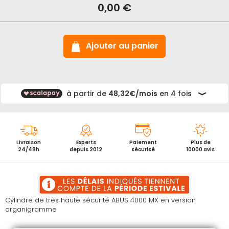
0,00 €
Abus
Bravus
4000
MX
sur
Ajouter au panier
organigramme
Livraison
Experts
Paiement
Plus de
24/48h
depuis 2012
sécurisé
10000 avis
Cylindre de très haute sécurité ABUS 4000 MX en version
organigramme