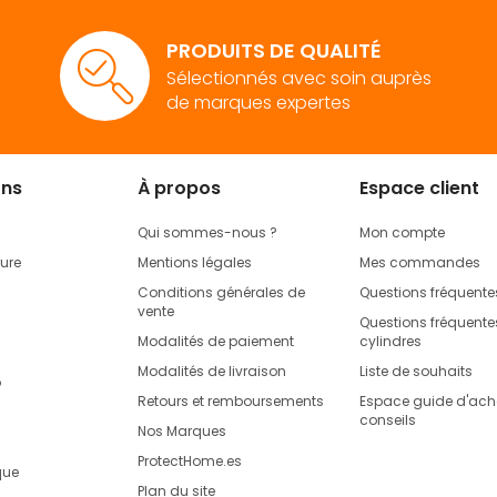
favoris
favoris
PRODUITS DE QUALITÉ
Sélectionnés avec soin auprès
de marques expertes
ons
À propos
Espace client
Qui sommes-nous ?
Mon compte
rure
Mentions légales
Mes commandes
Conditions générales de
Questions fréquente
vente
Questions fréquentes
Modalités de paiement
cylindres
Modalités de livraison
Liste de souhaits
o
Retours et remboursements
Espace guide d'acha
conseils
Nos Marques
ProtectHome.es
que
Plan du site