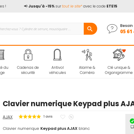
!
📢
Jusqu'à -15%
sur
tout le site*
avec le code
ETE15
🏖
Besoin 
05 61 
té du
Cadenas de
Antivol
Alarme &
Clé unique &
age
sécurité
véhicules
Caméra
Organigramme
Clavier numerique Keypad plus AJ
Ajouter
Ajouter
AJAX
1
avis
à
au
Clavier numerique
Keypad plus AJAX
mes
comparateur
blanc