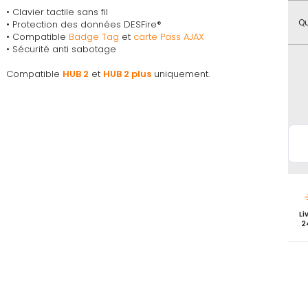
favoris
• Clavier tactile sans fil
Qu
• Protection des données DESFire®
• Compatible
Badge Tag
et
carte Pass AJAX
• Sécurité anti sabotage
Compatible
HUB 2
et
HUB 2 plus
uniquement.
Li
2