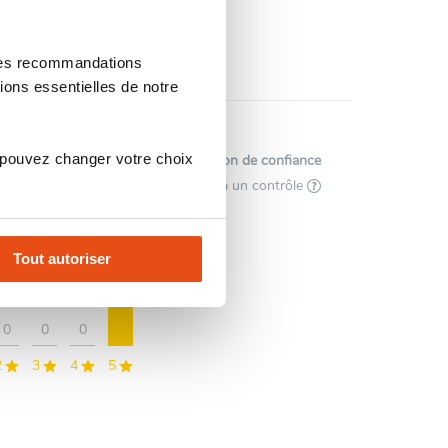
 des recommandations
ions essentielles de notre
 pouvez changer votre choix
Afficher l'attestation de confiance
Avis soumis à un contrôle
1
Tout autoriser
0
0
0
2
3
4
5