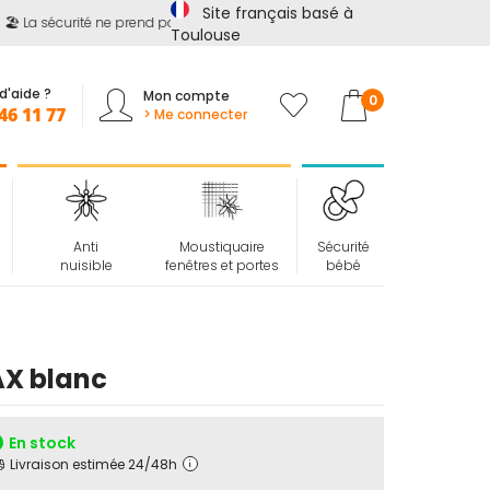
Site français basé à
️ La sécurité ne prend pas de vacances !
📢
Jusqu'à -15%
sur
tout
Toulouse
d'aide ?
Mon compte
Mon panier
0
46 11 77
> Me connecter
Anti
Moustiquaire
Sécurité
nuisible
fenêtres et portes
bébé
AX blanc
En stock
Livraison estimée 24/48h