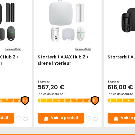
X Hub 2 +
Starterkit AJAX Hub 2 +
Starterkit A
ur
sirene interieur
À partir de
À partir de
567,20 €
616,00 €
Indice de sécurité :
Indice de sécurité :
10
10
6
7
8
9
1
2
3
4
5
6
7
8
9
1
2
3
4
Ajouter
Ajouter
Ajouter
Ajouter
oduit
Voir le produit
Voir le
à
au
à
au
mes
comparateur
mes
comparateur