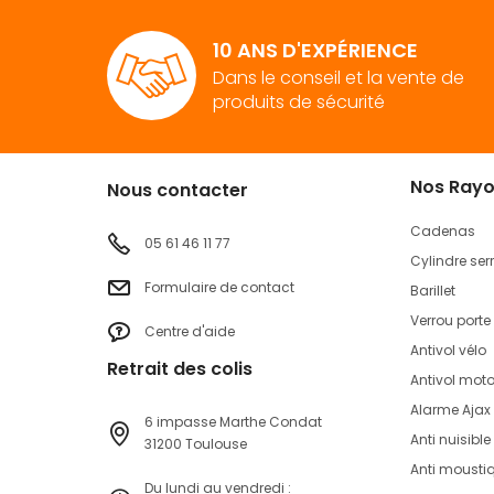
favoris
favoris
10 ANS D'EXPÉRIENCE
Dans le conseil et la vente de
produits de sécurité
Nos Ray
Nous contacter
Cadenas
05 61 46 11 77
Cylindre ser
Formulaire de contact
Barillet
Verrou porte
Centre d'aide
Antivol vélo
Retrait des colis
Antivol mot
Alarme Ajax
6 impasse Marthe Condat
Anti nuisible
31200 Toulouse
Anti mousti
Du lundi au vendredi :