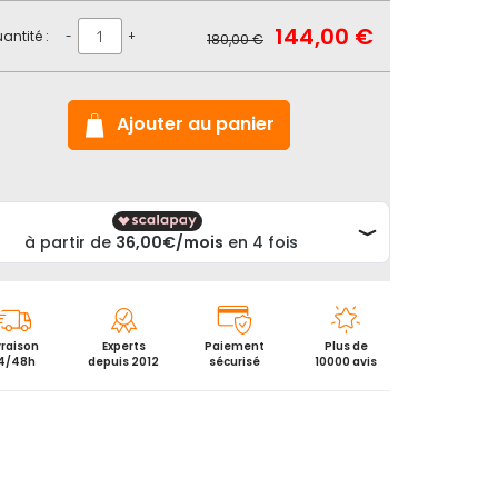
Prix
144,00 €
Prix
antité :
-
+
180,00 €
Spécial
normal
Ajouter au panier
vraison
Experts
Paiement
Plus de
4/48h
depuis 2012
sécurisé
10000 avis