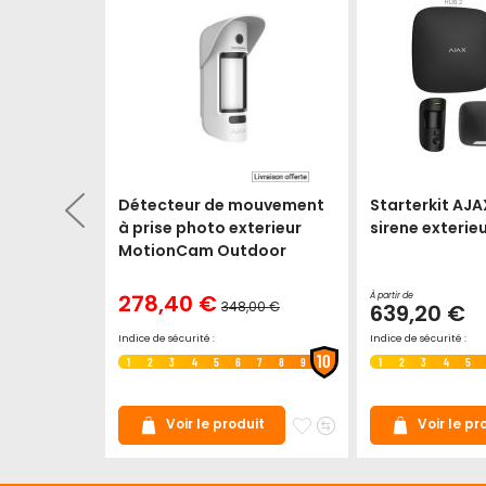
x 100%
Détecteur de mouvement
Starterkit AJA
à prise photo exterieur
sirene exterie
MotionCam Outdoor
Prix
278,40 €
À partir de
348,00 €
Spécial
639,20 €
Prix
normal
Indice de sécurité :
Indice de sécurité :
10
1
2
3
4
5
6
7
8
9
1
2
3
4
5
10
7
8
9
Ajouter
Ajouter
Ajouter
Ajouter
it
Voir le produit
Voir le pr
à
au
à
au
mes
comparateur
mes
comparateur