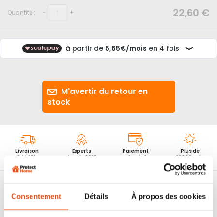
d’images
22,60 €
Quantité :
-
+
M'avertir du retour en
stock
Livraison
Experts
Paiement
Plus de
24/48h
depuis 2012
sécurisé
10000 avis
Caméra factice professionnelle
.
Design agressif
pour plus de dissuasion.
Consentement
Détails
À propos des cookies
Caméra factice l’une des plus
ressemblante du marché
.
Muni d’une LED simulant l’enregistrement,
alimentée par un