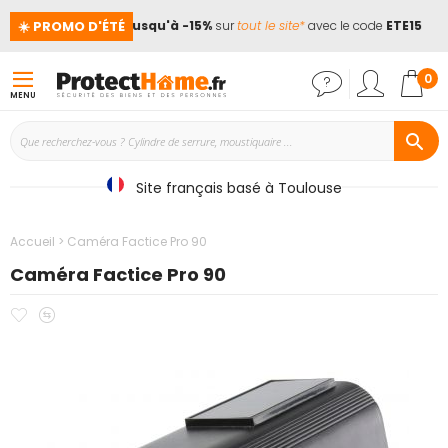
☀️ PROMO D'ÉTÉ
cances !
📢
Jusqu'à -15%
sur
tout le site*
avec le code
ETE15
Mon
0
MENU
Site français basé à Toulouse
Accueil
Caméra Factice Pro 90
Caméra Factice Pro 90
Ajouter
Ajouter
Passer
à
au
à
mes
comparateur
la
favoris
fin
de
la