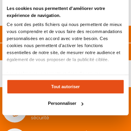
panneau solaire
.
Simule la protection sous vidéosurveillance d’une habitation.
Les cookies nous permettent d'améliorer votre
Très efficace lors des
repérages effectués un cambrioleur
.
expérience de navigation.
Sécurité maison très dissuasive.
Ce sont des petits fichiers qui nous permettent de mieux
vous comprendre et de vous faire des recommandations
Description
personnalisées en accord avec votre besoin. Ces
cookies nous permettent d'activer les fonctions
Caractéristiques
essentielles de notre site, de mesurer notre audience et
également de vous proposer de la publicité ciblée.
Les cookies vous permettent donc d'avoir une
expérience personnalisée sur notre site. Vous pouvez
Tout autoriser
changer votre choix à n'importe quel moment. Refuser
tous les cookies peut limiter certaines fonctionnalités.
10 ANS D'EXPÉRIENCE
Personnaliser
Dans le conseil et la vente de produits de
sécurité