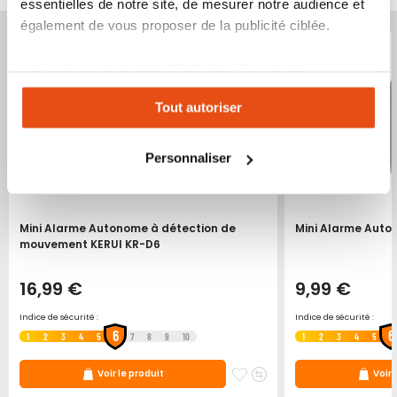
essentielles de notre site, de mesurer notre audience et
également de vous proposer de la publicité ciblée.
Produit épuisé
Produit épuisé
Les cookies vous permettent donc d'avoir une
expérience personnalisée sur notre site. Vous pouvez
Tout autoriser
changer votre choix à n'importe quel moment. Refuser
tous les cookies peut limiter certaines fonctionnalités.
Personnaliser
Mini Alarme Autonome à détection de
Mini Alarme Auto
mouvement KERUI KR-D6
16,99 €
9,99 €
Indice de sécurité :
Indice de sécurité :
6
6
1
2
3
4
5
7
8
9
10
1
2
3
4
5
ter
jouter
Ajouter
Ajouter
Voir le produit
Voir 
u
à
au