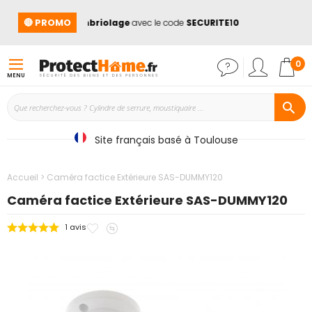
🔴 PROMO
produits anti cambriolage
avec le code
SECURITE10
➡
Mon
0
MENU
Site français basé à Toulouse
Accueil
Caméra factice Extérieure SAS-DUMMY120
Caméra factice Extérieure SAS-DUMMY120
Ajouter
Ajouter
1
avis
Passer
à
au
à
mes
comparateur
la
favoris
fin
de
la