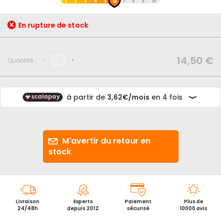
au
1
2
3
4
5
7
8
9
10
début
de
En rupture de stock
la
Galerie
d’images
14,50 €
Quantité :
-
+
M'avertir du retour en
stock
Livraison
Experts
Paiement
Plus de
24/48h
depuis 2012
sécurisé
10000 avis