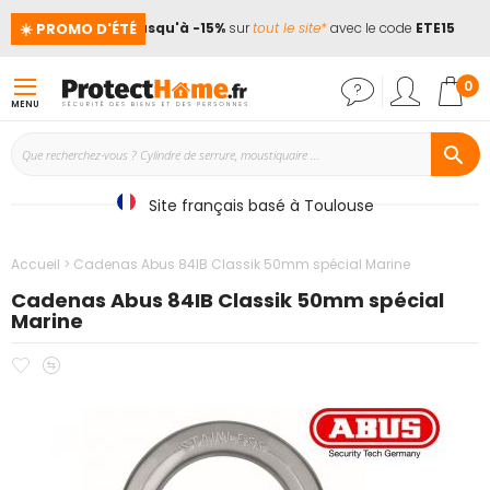
☀️ PROMO D'ÉTÉ
ances !
📢
Jusqu'à -15%
sur
tout le site*
avec le code
ETE15
Mon
0
MENU
Site français basé à Toulouse
Accueil
Cadenas Abus 84IB Classik 50mm spécial Marine
Cadenas Abus 84IB Classik 50mm spécial
Marine
Ajouter
Ajouter
Passer
à
au
à
mes
comparateur
la
favoris
fin
de