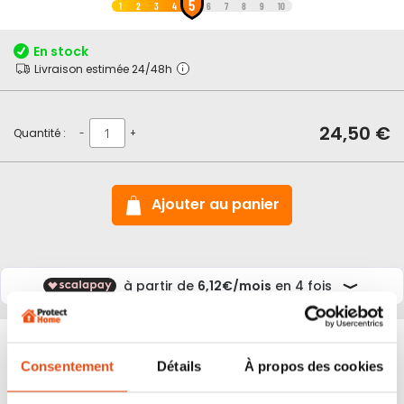
5
au
1
2
3
4
6
7
8
9
10
début
de
En stock
la
Livraison estimée 24/48h
Galerie
d’images
24,50 €
Quantité :
-
+
Ajouter au panier
Consentement
Détails
À propos des cookies
Livraison
Experts
Paiement
Plus de
24/48h
depuis 2012
sécurisé
10000 avis