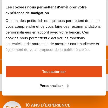
Les cookies nous permettent d'améliorer votre
Cadenas de sécurité Classik
spécial Extérieur et milieu salin
Boitier Chromé
: 100% anti Corrosion
expérience de navigation.
Anse en inox
Ce sont des petits fichiers qui nous permettent de mieux
Cadenas pouvant être utilisé en milieu salin
et par forte saleté.
Cadenas livré avec 2 clés
vous comprendre et de vous faire des recommandations
personnalisées en accord avec votre besoin. Ces
Utilisation
: Sécurité anti intrusion idéalement adaptée à
cookies nous permettent d'activer les fonctions
l’extérieur, même par forte intempérie.
essentielles de notre site, de mesurer notre audience et
également de vous proposer de la publicité ciblée.
Description
Les cookies vous permettent donc d'avoir une
Caractéristiques
expérience personnalisée sur notre site. Vous pouvez
Tout autoriser
changer votre choix à n'importe quel moment. Refuser
tous les cookies peut limiter certaines fonctionnalités.
Personnaliser
10 ANS D'EXPÉRIENCE