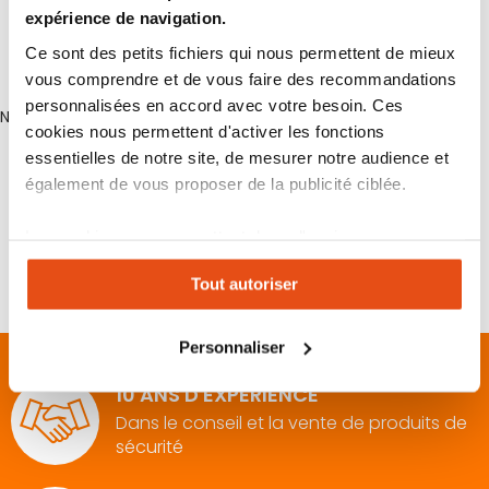
expérience de navigation.
Ce sont des petits fichiers qui nous permettent de mieux
Produit configurateur
vous comprendre et de vous faire des recommandations
personnalisées en accord avec votre besoin. Ces
Non
cookies nous permettent d'activer les fonctions
essentielles de notre site, de mesurer notre audience et
Plus d’information
également de vous proposer de la publicité ciblée.
Les cookies vous permettent donc d'avoir une
Plus
Non
expérience personnalisée sur notre site. Vous pouvez
d’information
Tout autoriser
changer votre choix à n'importe quel moment. Refuser
tous les cookies peut limiter certaines fonctionnalités.
Personnaliser
10 ANS D'EXPÉRIENCE
Dans le conseil et la vente de produits de
sécurité