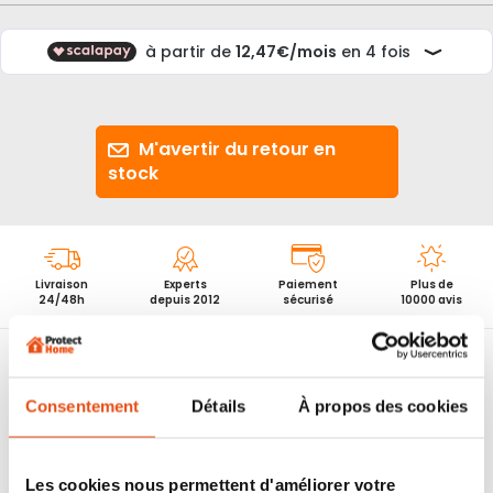
d’images
M'avertir du retour en
stock
Livraison
Experts
Paiement
Plus de
24/48h
depuis 2012
sécurisé
10000 avis
Différence prix entre commande 1000190033 et les produits
souhaités : - 3 P12RPS 30x30 - 3 P12RPS 30Boutonx30 - 1 P12RPS
40Boutonx50 ==> l'ensemble s'entrouvrant Soit 49.90€ de
Consentement
Détails
À propos des cookies
différence
Les cookies nous permettent d'améliorer votre