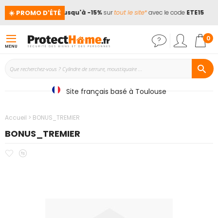
☀️ PROMO D'ÉTÉ
cances !
📢
Jusqu'à -15%
sur
tout le site*
avec le code
ETE15
Mon
0
MENU
Site français basé à Toulouse
Accueil
BONUS_TREMIER
BONUS_TREMIER
Ajouter
Ajouter
Passer
à
au
à
mes
comparateur
la
favoris
fin
de
la