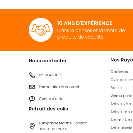
10 ANS D'EXPÉRIENCE
Dans le conseil et la vente de
produits de sécurité
Nos Ray
Nous contacter
Cadenas
05 61 46 11 77
Cylindre ser
Formulaire de contact
Barillet
Verrou porte
Centre d'aide
Antivol vélo
Retrait des colis
Antivol mot
Alarme Ajax
6 impasse Marthe Condat
Anti nuisible
31200 Toulouse