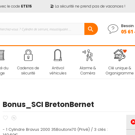
c le code
ETE15
🏖️ La sécurité ne prend pas de vacances !
Besoin 
05 61 
té du
Cadenas de
Antivol
Alarme &
Clé unique &
age
sécurité
véhicules
Caméra
Organigramme
Bonus_SCI BretonBernet
Ajouter
Ajouter
à
au
- 1 Cylindre Bravus 2000 35Boutonx70 (Privé) / 3 clés :
mes
comparateur
149.60€