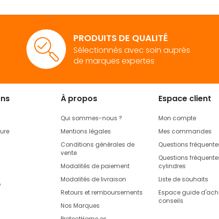
PRODUITS DE QUALITÉ
Sélectionnés avec soin auprès
de marques expertes
ons
À propos
Espace client
Qui sommes-nous ?
Mon compte
rure
Mentions légales
Mes commandes
Conditions générales de
Questions fréquente
vente
Questions fréquentes
Modalités de paiement
cylindres
Modalités de livraison
Liste de souhaits
o
Retours et remboursements
Espace guide d'acha
conseils
Nos Marques
ProtectHome.es