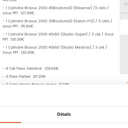
favoris
Qu
- 1 Cylindre Bravus 2000 45Boutonx30 (Réserve) /3 clés /
sous PP1 : 127.90€
- 1 Cylindre Bravus 2000 30Boutonx30 (Salon n°2) / 3 clés /
sous PP1 : 115.90€
- 1 Cylindre Bravus 2000 40x50 (Studio Gujan) / 3 clé / Sous
PP1 : 130.30€
- 1 Cylindre Bravus 2000 40x50 (Studio Mestras) / 3 clé /
Sous PP1 : 130.30€
- 4 Clé Pass Général : 129.60€
- 3 Pass Partiel : 97.20€
- 3 Capuchons Bravus jaune : 8.70€
Li
- 3 Capuchons Bravus Rouge : 8.70
2
- 3 Capuchons Bravus Vert : 8.70€
Détails
Remise commerciale 15% : -136.03€
Soit : 770.87€ TTC