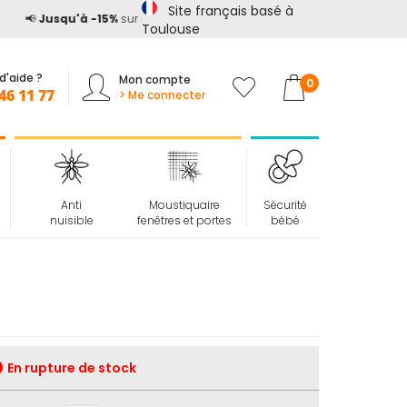
Site français basé à
📢
Jusqu'à -15%
sur
tout le site*
avec le code
ETE15
Toulouse
d'aide ?
Mon compte
Mon panier
0
46 11 77
> Me connecter
Anti
Moustiquaire
Sécurité
nuisible
fenêtres et portes
bébé
En rupture de stock