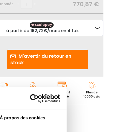
770,87 €
antité :
-
+
M'avertir du retour en
stock
vraison
Experts
Paiement
Plus de
4/48h
depuis 2012
sécurisé
10000 avis
À propos des cookies