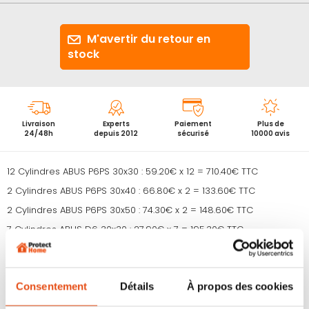
d’images
M'avertir du retour en
stock
Livraison
Experts
Paiement
Plus de
24/48h
depuis 2012
sécurisé
10000 avis
12 Cylindres ABUS P6PS 30x30 : 59.20€ x 12 = 710.40€ TTC
2 Cylindres ABUS P6PS 30x40 : 66.80€ x 2 = 133.60€ TTC
2 Cylindres ABUS P6PS 30x50 : 74.30€ x 2 = 148.60€ TTC
7 Cylindres ABUS D6 30x30 : 27.90€ x 7 = 195.30€ TTC
10 Clés Pass Partiels cylindre P6PS : 32.40€ x 10 = 324€ TTC
Consentement
Détails
À propos des cookies
Soit 1511.90€ TTC