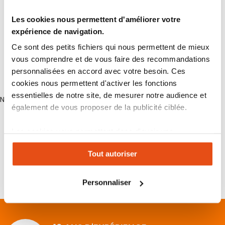
Réalisation selon plan d'organigramme fourni
Les cookies nous permettent d'améliorer votre
expérience de navigation.
Ce sont des petits fichiers qui nous permettent de mieux
vous comprendre et de vous faire des recommandations
personnalisées en accord avec votre besoin. Ces
Produit configurateur
cookies nous permettent d'activer les fonctions
essentielles de notre site, de mesurer notre audience et
Non
également de vous proposer de la publicité ciblée.
Plus d’information
Les cookies vous permettent donc d'avoir une
expérience personnalisée sur notre site. Vous pouvez
Tout autoriser
changer votre choix à n'importe quel moment. Refuser
Plus
Non
d’information
tous les cookies peut limiter certaines fonctionnalités.
Personnaliser