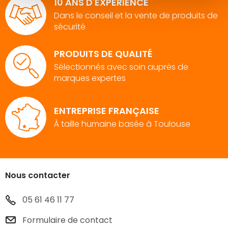
10 ANS D'EXPÉRIENCE
Dans le conseil et la vente de produits de
sécurité
PRODUITS DE QUALITÉ
Sélectionnés avec soin auprès de
marques expertes
ENTREPRISE FRANÇAISE
À taille humaine basée à Toulouse
Nous contacter
05 61 46 11 77
Formulaire de contact