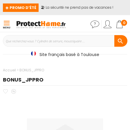
☀️ PROMO D'ÉTÉ
🏖️ La sécurité ne prend pas de vacances !
Mon
0
MENU
Site français basé à Toulouse
Accueil
BONUS_JPPRO
BONUS_JPPRO
Ajouter
Ajouter
Passer
à
au
à
mes
comparateur
la
favoris
fin
de
la