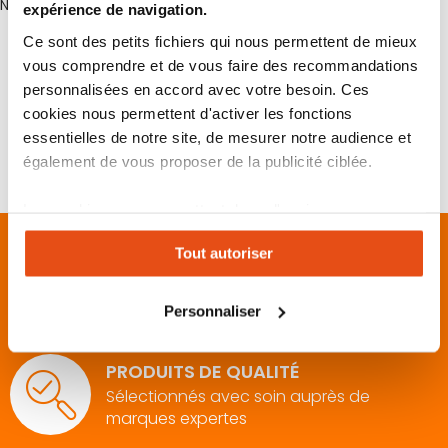
Non
expérience de navigation.
Ce sont des petits fichiers qui nous permettent de mieux
Plus d’information
vous comprendre et de vous faire des recommandations
personnalisées en accord avec votre besoin. Ces
cookies nous permettent d'activer les fonctions
Plus
Non
essentielles de notre site, de mesurer notre audience et
d’information
également de vous proposer de la publicité ciblée.
Les cookies vous permettent donc d'avoir une
expérience personnalisée sur notre site. Vous pouvez
Tout autoriser
changer votre choix à n'importe quel moment. Refuser
10 ANS D'EXPÉRIENCE
tous les cookies peut limiter certaines fonctionnalités.
Dans le conseil et la vente de produits de
Personnaliser
sécurité
PRODUITS DE QUALITÉ
Sélectionnés avec soin auprès de
marques expertes