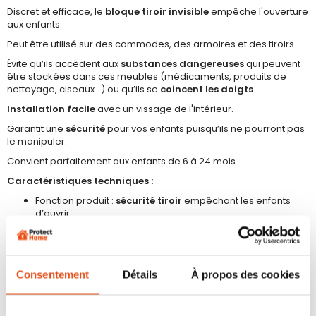
Discret et efficace, le
bloque tiroir invisible
empêche l'ouverture
aux enfants.
Peut être utilisé sur des commodes, des armoires et des tiroirs.
Évite qu’ils accèdent aux
substances dangereuses
qui peuvent
être stockées dans ces meubles (médicaments, produits de
nettoyage, ciseaux…) ou qu’ils se
coincent les doigts
.
Installation facile
avec un vissage de l'intérieur.
Garantit une
sécurité
pour vos enfants puisqu’ils ne pourront pas
le manipuler.
Convient parfaitement aux enfants de 6 à 24 mois.
Caractéristiques techniques :
Fonction produit :
sécurité tiroir
empêchant les enfants
d’ouvrir
Couleur : blanc
Matériau : plastique, sans PVC et plastifiant,
sans danger
pour les enfants
Consentement
Détails
À propos des cookies
Contenu : 4 pièces, vis fournies
Pose : à visser