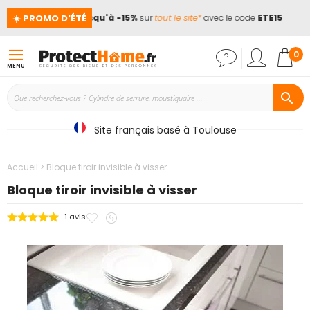
☀️ PROMO D'ÉTÉ
ces !
📢
Jusqu'à -15%
sur
tout le site*
avec le code
ETE15
Mon
0
MENU
Site français basé à Toulouse
Accueil
Bloque tiroir invisible à visser
Bloque tiroir invisible à visser
Ajouter
Ajouter
1
avis
Passer
à
au
à
mes
comparateur
la
favoris
fin
de
la