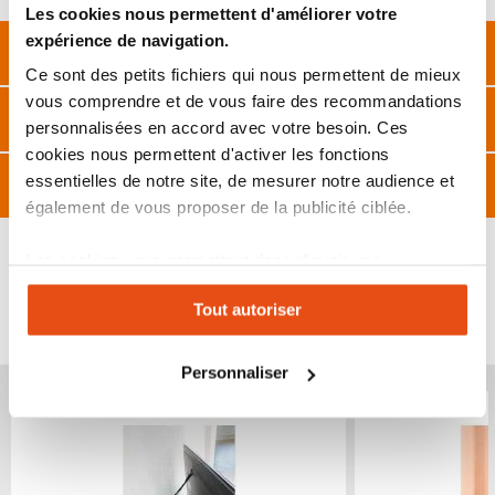
Les cookies nous permettent d'améliorer votre
expérience de navigation.
Description
Ce sont des petits fichiers qui nous permettent de mieux
vous comprendre et de vous faire des recommandations
Caractéristiques
personnalisées en accord avec votre besoin. Ces
cookies nous permettent d'activer les fonctions
Avis
essentielles de notre site, de mesurer notre audience et
également de vous proposer de la publicité ciblée.
Les cookies vous permettent donc d'avoir une
expérience personnalisée sur notre site. Vous pouvez
VOUS POURRIEZ ÉGALEMENT ÊTRE INTÉRESSÉ
Tout autoriser
changer votre choix à n'importe quel moment. Refuser
PAR...
tous les cookies peut limiter certaines fonctionnalités.
Personnaliser