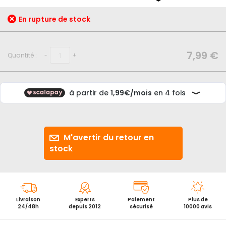
début
de
En rupture de stock
la
Galerie
d’images
7,99 €
Quantité :
-
+
M'avertir du retour en
stock
Livraison
Experts
Paiement
Plus de
24/48h
depuis 2012
sécurisé
10000 avis