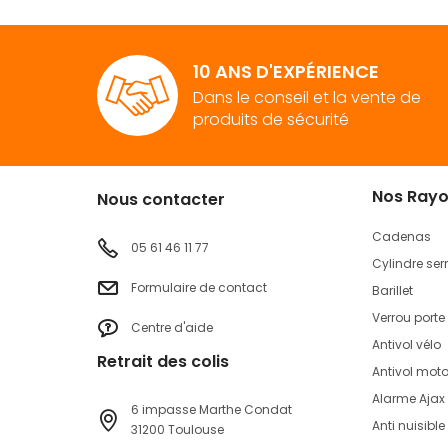
10 ANS D'EXPÉRIENCE
Dans le conseil et la vente de
produits de sécurité
Nos Ray
Nous contacter
Cadenas
05 61 46 11 77
Cylindre ser
Formulaire de contact
Barillet
Verrou porte
Centre d'aide
Antivol vélo
Retrait des colis
Antivol mot
Alarme Ajax
6 impasse Marthe Condat
Anti nuisible
31200 Toulouse