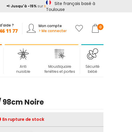
Site français basé à
📢
Jusqu'à -15%
sur
tout le site*
avec le code
ETE15
Toulouse
d'aide ?
Mon compte
Mon panier
0
46 11 77
> Me connecter
Anti
Moustiquaire
Sécurité
nuisible
fenêtres et portes
bébé
 / 98cm Noire
En rupture de stock