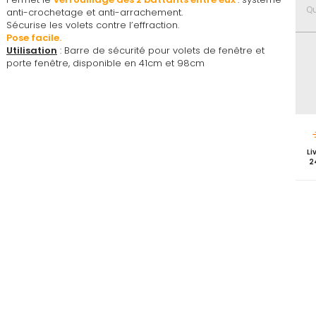
favoris
Qu
anti-crochetage et anti-arrachement.
Sécurise les volets contre l’effraction.
Pose facile.
Utilisation
: Barre de sécurité pour volets de fenêtre et
porte fenêtre, disponible en 41cm et 98cm
Li
2