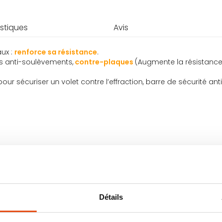
stiques
Avis
aux :
renforce sa résistance
.
s anti-soulèvements,
contre-plaques
(Augmente la résistance d
 pour sécuriser un volet contre l’effraction, barre de sécurité 
de montage
tre et porte fenêtre
Détails
 choisir les barres de 41cm et pour les volets > 100 cm choisir