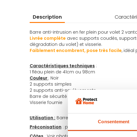
d’images
Description
Caractéri
Barre anti-intrusion en fer plein pour volet 2 vant
Livrée complète
avec supports coudés, support
dégradation du volet) et visserie.
Faiblement encombrent, pose très facile
, idéal
Caractéristiques techniques
:
1 fléau plein de 41cm ou 98cm
Couleur
: Noir
2 supports simples
2 supports anti-soulèvements
Barre de sécurité livrée avec notice et gabarit 
Visserie fournie
Utilisation :
Barre de sécurité pour volets de fenê
Consentement
Préconisation
: pour les volets 2 vantaux < 100cm
Côtes
: Voir photo N°3