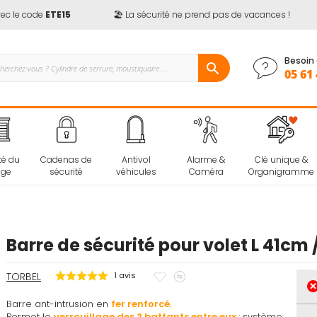
 le code
ETE15
🏖️ La sécurité ne prend pas de vacances !
Besoin 
05 61 
té du
Cadenas de
Antivol
Alarme &
Clé unique &
age
sécurité
véhicules
Caméra
Organigramme
Barre de sécurité pour volet L 41cm
Ajouter
Ajouter
TORBEL
1
avis
à
au
Barre ant-intrusion en
fer renforcé
mes
.
comparateur
Permet le
verrouillage des 2 battants entre eux
: système