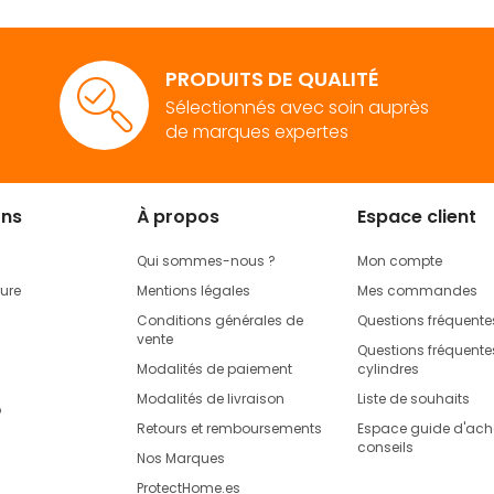
PRODUITS DE QUALITÉ
Sélectionnés avec soin auprès
de marques expertes
ons
À propos
Espace client
Qui sommes-nous ?
Mon compte
rure
Mentions légales
Mes commandes
Conditions générales de
Questions fréquente
vente
Questions fréquentes
Modalités de paiement
cylindres
Modalités de livraison
Liste de souhaits
o
Retours et remboursements
Espace guide d'acha
conseils
Nos Marques
ProtectHome.es