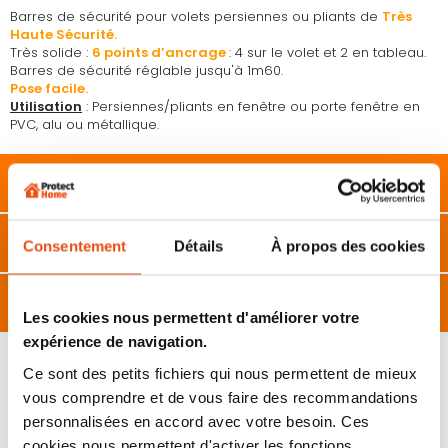
Barres de sécurité pour volets persiennes ou pliants de
T
rès
Haute Sécurité.
Très solide :
6 points d’ancrage
: 4 sur le volet et 2 en tableau.
Barres de sécurité réglable jusqu'à 1m60.
Pose facile.
Utilisation
: Persiennes/pliants en fenêtre ou porte fenêtre en
PVC, alu ou métallique.
Description
Caractéristiques
Consentement
Détails
À propos des cookies
Avis
Les cookies nous permettent d'améliorer votre
expérience de navigation.
Ce sont des petits fichiers qui nous permettent de mieux
vous comprendre et de vous faire des recommandations
VOUS POURRIEZ ÉGALEMENT ÊTRE INTÉRESSÉ
personnalisées en accord avec votre besoin. Ces
PAR...
cookies nous permettent d'activer les fonctions