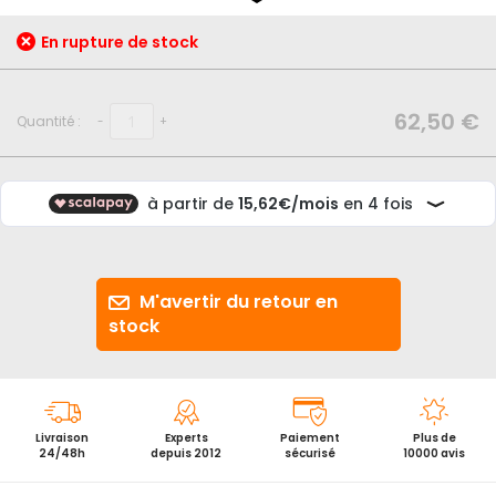
début
de
En rupture de stock
la
Galerie
d’images
62,50 €
Quantité :
-
+
M'avertir du retour en
stock
Livraison
Experts
Paiement
Plus de
24/48h
depuis 2012
sécurisé
10000 avis