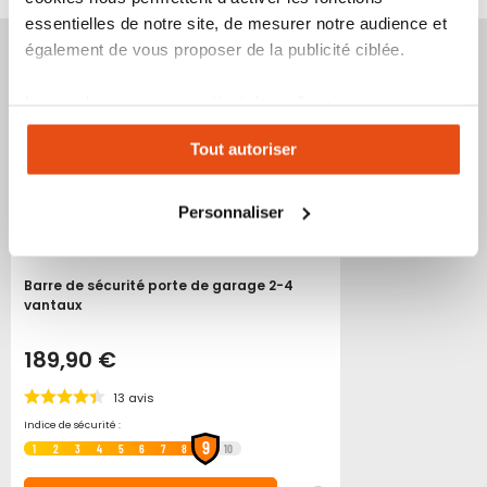
essentielles de notre site, de mesurer notre audience et
Produit épuisé
également de vous proposer de la publicité ciblée.
Les cookies vous permettent donc d'avoir une
expérience personnalisée sur notre site. Vous pouvez
Tout autoriser
changer votre choix à n'importe quel moment. Refuser
tous les cookies peut limiter certaines fonctionnalités.
Personnaliser
Barre de sécurité porte de garage 2-4
vantaux
189,90 €
13
avis
Indice de sécurité :
9
1
2
3
4
5
6
7
8
10