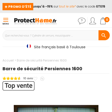
☀️ PROMO D'ÉTÉ
cances !
📢
Jusqu'à -15%
sur
tout le site*
avec le code
ETE15
Mon
0
MENU
Site français basé à Toulouse
Accueil
Barre de sécurité Persiennes 1600
Barre de sécurité Persiennes 1600
Ajouter
Ajouter
10
avis
Passer
à
au
à
mes
comparateur
la
favoris
fin
de
la