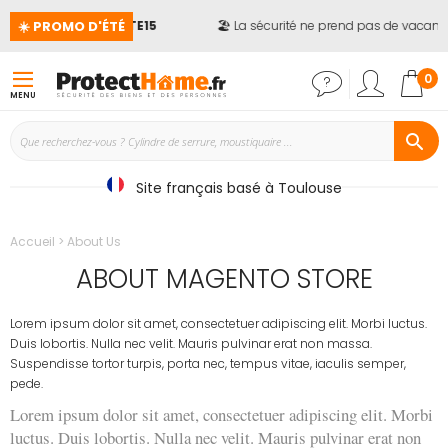
☀️ PROMO D'ÉTÉ
e site*
avec le code
ETE15
🏖️ La sécurité ne prend pas de vacance
Mon
0
MENU
Site français basé à Toulouse
Accueil
About Us
ABOUT MAGENTO STORE
Lorem ipsum dolor sit amet, consectetuer adipiscing elit. Morbi luctus.
Duis lobortis. Nulla nec velit. Mauris pulvinar erat non massa.
Suspendisse tortor turpis, porta nec, tempus vitae, iaculis semper,
pede.
Lorem ipsum dolor sit amet, consectetuer adipiscing elit. Morbi
luctus. Duis lobortis. Nulla nec velit. Mauris pulvinar erat non