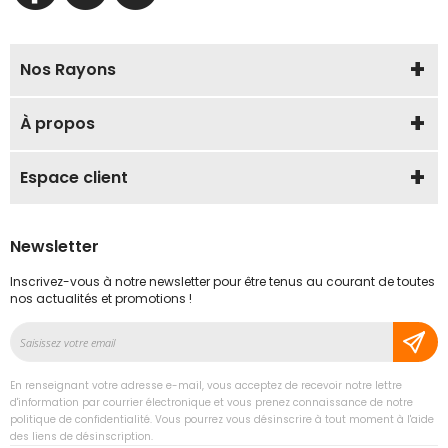
Nos Rayons
À propos
Espace client
Newsletter
Inscrivez-vous à notre newsletter pour être tenus au courant de toutes
nos actualités et promotions !
Inscription
à
notre
En renseignant votre adresse e-mail, vous acceptez de recevoir notre lettre
lettre
d'information par courrier électronique et vous prenez connaissance de notre
d’information
politique de confidentialité. Vous pourrez vous désinscrire à tout moment à l'aide
des liens de désinscription.
: